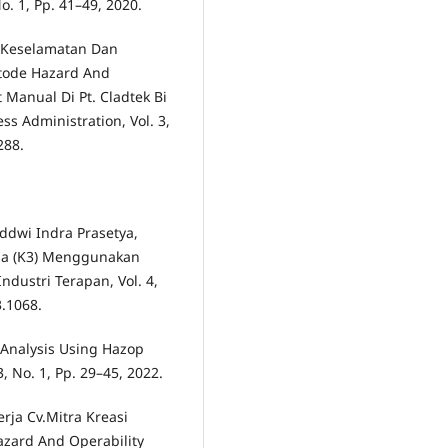
. 1, Pp. 41–49, 2020.
ko Keselamatan Dan
tode Hazard And
 Manual Di Pt. Cladtek Bi
ss Administration, Vol. 3,
288.
ddwi Indra Prasetya,
rja (K3) Menggunakan
dustri Terapan, Vol. 4,
3.1068.
 Analysis Using Hazop
, No. 1, Pp. 29–45, 2022.
erja Cv.Mitra Kreasi
ard And Operability