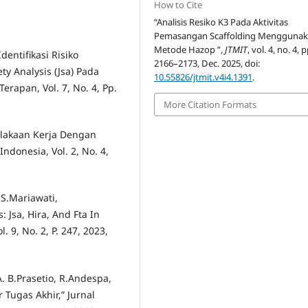
How to Cite
“Analisis Resiko K3 Pada Aktivitas
Pemasangan Scaffolding Mengguna
Metode Hazop ”,
JTMIT
, vol. 4, no. 4, p
Identifikasi Risiko
2166–2173, Dec. 2025, doi:
y Analysis (Jsa) Pada
10.55826/jtmit.v4i4.1391
.
erapan, Vol. 7, No. 4, Pp.
More Citation Formats
elakaan Kerja Dengan
Indonesia, Vol. 2, No. 4,
 S.Mariawati,
 Jsa, Hira, And Fta In
l. 9, No. 2, P. 247, 2023,
. B.Prasetio, R.Andespa,
Tugas Akhir,” Jurnal