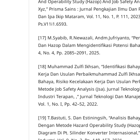
And Operability Study (Hazop) And Job Safety Ana
Xyz,” Prisma Sains : Jurnal Pengkajian Ilmu Da
Dan Ipa Ikip Mataram, Vol. 11, No. 1, P. 111, 2023
Ps.V11i1.6593.
[17] M.Syabib, R.Newazali, Andm.Jufriyanto, “P
Dan Hazop Dalam Mengidentifikasi Potensi Bahaya
4, No. 4, Pp. 2085–2091, 2025.
[18] Muhammad Zulfi Ikhsan, “Identifikasi Bahay
Kerja Dan Usulan Perbaikmuhammad Zulfi Ikhsan.
Bahaya, Risiko Kecelakaan Kerja Dan Usulan P
Metode Job Safety Analysis (Jsa). Jurnal Teknol
Industri Terapan, ,” Jurnal Teknologi Dan Manaj
Vol. 1, No. I, Pp. 42–52, 2022.
[19] T.Bastuti, S. Dan Estiningsih, “Analisis Bah
Dengan Metode Hazard Operability Study (Hazo
Diagram Di Pt. Silinder Konverter Internasional,”