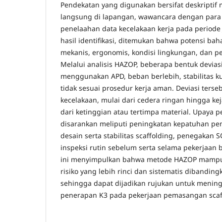
Pendekatan yang digunakan bersifat deskriptif
langsung di lapangan, wawancara dengan para p
penelaahan data kecelakaan kerja pada periode 
hasil identifikasi, ditemukan bahwa potensi baha
mekanis, ergonomis, kondisi lingkungan, dan per
Melalui analisis HAZOP, beberapa bentuk deviasi 
menggunakan APD, beban berlebih, stabilitas k
tidak sesuai prosedur kerja aman. Deviasi ters
kecelakaan, mulai dari cedera ringan hingga keja
dari ketinggian atau tertimpa material. Upaya 
disarankan meliputi peningkatan kepatuhan p
desain serta stabilitas scaffolding, penegakan 
inspeksi rutin sebelum serta selama pekerjaan 
ini menyimpulkan bahwa metode HAZOP mampu
risiko yang lebih rinci dan sistematis dibandin
sehingga dapat dijadikan rujukan untuk meningk
penerapan K3 pada pekerjaan pemasangan scaff