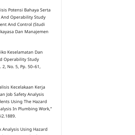
alisis Potensi Bahaya Serta
And Operability Study
ent And Control (Studi
 Rekayasa Dan Manajemen
isiko Keselamatan Dan
 Operability Study
 2, No. 5, Pp. 50–61,
lisis Kecelakaan Kerja
n Job Safety Analysis
dents Using The Hazard
alysis In Plumbing Work,”
6i2.1889.
isk Analysis Using Hazard