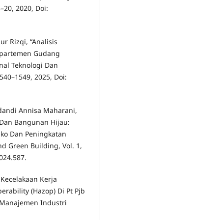
3–20, 2020, Doi:
 Rizqi, “Analisis
epartemen Gudang
nal Teknologi Dan
1540–1549, 2025, Doi:
ndandi Annisa Maharani,
 Dan Bangunan Hijau:
iko Dan Peningkatan
d Green Building, Vol. 1,
2024.587.
 Kecelakaan Kerja
bility (Hazop) Di Pt Pjb
n Manajemen Industri