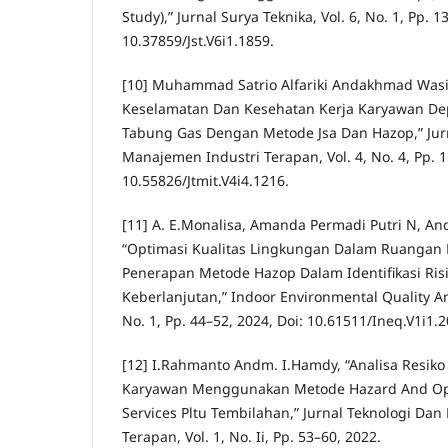
Study),” Jurnal Surya Teknika, Vol. 6, No. 1, Pp. 1
10.37859/Jst.V6i1.1859.
[10] Muhammad Satrio Alfariki Andakhmad Wasiur
Keselamatan Dan Kesehatan Kerja Karyawan D
Tabung Gas Dengan Metode Jsa Dan Hazop,” Jur
Manajemen Industri Terapan, Vol. 4, No. 4, Pp. 
10.55826/Jtmit.V4i4.1216.
[11] A. E.Monalisa, Amanda Permadi Putri N, A
“Optimasi Kualitas Lingkungan Dalam Ruangan
Penerapan Metode Hazop Dalam Identifikasi Ris
Keberlanjutan,” Indoor Environmental Quality An
No. 1, Pp. 44–52, 2024, Doi: 10.61511/Ineq.V1i1.
[12] I.Rahmanto Andm. I.Hamdy, “Analisa Resiko
Karyawan Menggunakan Metode Hazard And Opera
Services Pltu Tembilahan,” Jurnal Teknologi Da
Terapan, Vol. 1, No. Ii, Pp. 53–60, 2022.