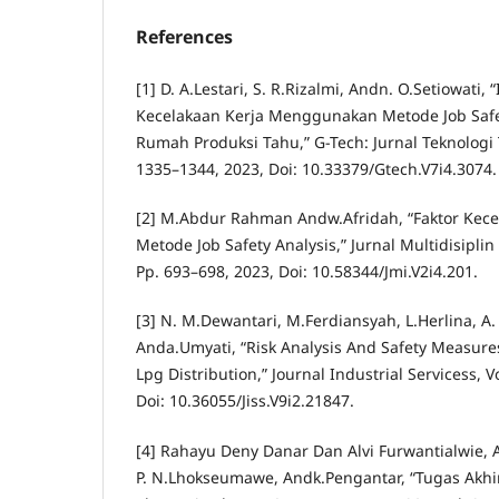
References
[1] D. A.Lestari, S. R.Rizalmi, Andn. O.Setiowati, “
Kecelakaan Kerja Menggunakan Metode Job Safet
Rumah Produksi Tahu,” G-Tech: Jurnal Teknologi T
1335–1344, 2023, Doi: 10.33379/Gtech.V7i4.3074.
[2] M.Abdur Rahman Andw.Afridah, “Faktor Kec
Metode Job Safety Analysis,” Jurnal Multidisiplin 
Pp. 693–698, 2023, Doi: 10.58344/Jmi.V2i4.201.
[3] N. M.Dewantari, M.Ferdiansyah, L.Herlina, A.
Anda.Umyati, “Risk Analysis And Safety Measures:
Lpg Distribution,” Journal Industrial Servicess, Vo
Doi: 10.36055/Jiss.V9i2.21847.
[4] Rahayu Deny Danar Dan Alvi Furwantialwie, A
P. N.Lhokseumawe, Andk.Pengantar, “Tugas Akhir 