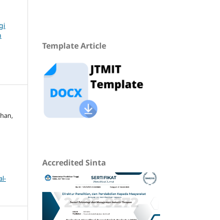
gi
n
Template Article
dhan,
Accredited Sinta
l-