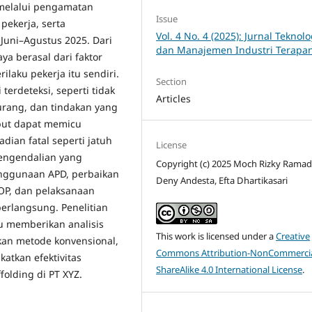
 melalui pengamatan
Issue
ekerja, serta
Vol. 4 No. 4 (2025): Jurnal Teknolo
Juni–Agustus 2025. Dari
dan Manajemen Industri Terapa
ya berasal dari faktor
ilaku pekerja itu sendiri.
Section
terdeteksi, seperti tidak
Articles
urang, dan tindakan yang
ebut dapat memicu
dian fatal seperti jatuh
License
pengendalian yang
Copyright (c) 2025 Moch Rizky Rama
enggunaan APD, perbaikan
Deny Andesta, Efta Dhartikasari
SOP, dan pelaksanaan
berlangsung. Penelitian
 memberikan analisis
This work is licensed under a
Creative
gkan metode konvensional,
Commons Attribution-NonCommercia
atkan efektivitas
ShareAlike 4.0 International License
.
olding di PT XYZ.