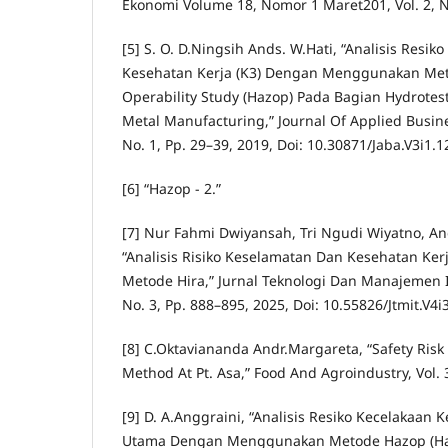
Ekonomi Volume 18, Nomor 1 Maret201, Vol. 2, No
[5] S. O. D.Ningsih Ands. W.Hati, “Analisis Resi
Kesehatan Kerja (K3) Dengan Menggunakan Me
Operability Study (Hazop) Pada Bagian Hydrotest
Metal Manufacturing,” Journal Of Applied Busine
No. 1, Pp. 29–39, 2019, Doi: 10.30871/Jaba.V3i1.1
[6] “Hazop - 2.”
[7] Nur Fahmi Dwiyansah, Tri Ngudi Wiyatno, An
“Analisis Risiko Keselamatan Dan Kesehatan Ke
Metode Hira,” Jurnal Teknologi Dan Manajemen In
No. 3, Pp. 888–895, 2025, Doi: 10.55826/Jtmit.V4i
[8] C.Oktaviananda Andr.Margareta, “Safety Risk
Method At Pt. Asa,” Food And Agroindustry, Vol. 3
[9] D. A.Anggraini, “Analisis Resiko Kecelakaan K
Utama Dengan Menggunakan Metode Hazop (Haz