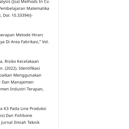
lysis (Jsa) Methods In Cv.
n Pembelajaran Matematika
, Doi: 10.33394/J-
enerapan Metode Hirarc
 Di Area Fabrikasi,” Vol.
a, Risiko Kecelakaan
 (2022). Identifikasi
erbaikan Menggunakan
ogi Dan Manajemen
emen Industri Terapan,
aya K3 Pada Line Produksi
ps) Dan Fishbone
 Jurnal Ilmiah Teknik