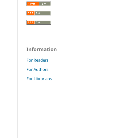
Information
For Readers
For Authors
For Librarians