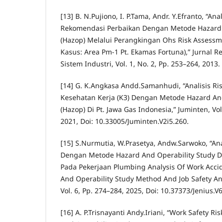
[13] B. N.Pujiono, I. P.Tama, Andr. Y.Efranto, “An
Rekomendasi Perbaikan Dengan Metode Hazard 
(Hazop) Melalui Perangkingan Ohs Risk Assessm
Kasus: Area Pm-1 Pt. Ekamas Fortuna),” Jurnal
Sistem Industri, Vol. 1, No. 2, Pp. 253–264, 2013.
[14] G. K.Angkasa Andd.Samanhudi, “Analisis R
Kesehatan Kerja (K3) Dengan Metode Hazard And
(Hazop) Di Pt. Jawa Gas Indonesia,” Juminten, Vol.
2021, Doi: 10.33005/Juminten.V2i5.260.
[15] S.Nurmutia, W.Prasetya, Andw.Sarwoko, “Ana
Dengan Metode Hazard And Operability Study Da
Pada Pekerjaan Plumbing Analysis Of Work Acci
And Operability Study Method And Job Safety An
Vol. 6, Pp. 274–284, 2025, Doi: 10.37373/Jenius.V
[16] A. P.Trisnayanti Andy.Iriani, “Work Safety R