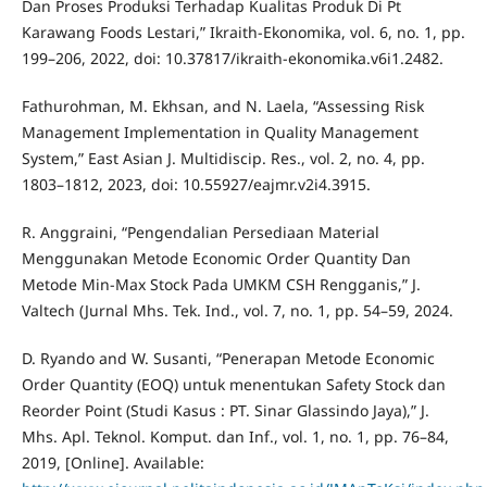
Dan Proses Produksi Terhadap Kualitas Produk Di Pt
Karawang Foods Lestari,” Ikraith-Ekonomika, vol. 6, no. 1, pp.
199–206, 2022, doi: 10.37817/ikraith-ekonomika.v6i1.2482.
Fathurohman, M. Ekhsan, and N. Laela, “Assessing Risk
Management Implementation in Quality Management
System,” East Asian J. Multidiscip. Res., vol. 2, no. 4, pp.
1803–1812, 2023, doi: 10.55927/eajmr.v2i4.3915.
R. Anggraini, “Pengendalian Persediaan Material
Menggunakan Metode Economic Order Quantity Dan
Metode Min-Max Stock Pada UMKM CSH Rengganis,” J.
Valtech (Jurnal Mhs. Tek. Ind., vol. 7, no. 1, pp. 54–59, 2024.
D. Ryando and W. Susanti, “Penerapan Metode Economic
Order Quantity (EOQ) untuk menentukan Safety Stock dan
Reorder Point (Studi Kasus : PT. Sinar Glassindo Jaya),” J.
Mhs. Apl. Teknol. Komput. dan Inf., vol. 1, no. 1, pp. 76–84,
2019, [Online]. Available: