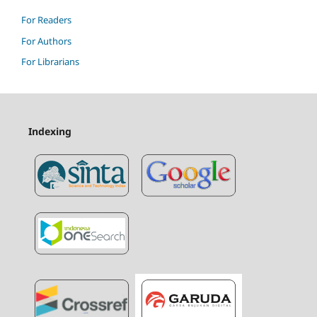
For Readers
For Authors
For Librarians
Indexing