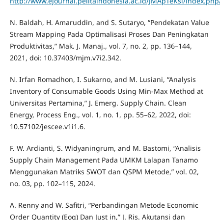
http://www.ejournal.pelitaindonesia.ac.id/JMApTeKsi/index.php
N. Baldah, H. Amaruddin, and S. Sutaryo, “Pendekatan Value
Stream Mapping Pada Optimalisasi Proses Dan Peningkatan
Produktivitas,” Mak. J. Manaj., vol. 7, no. 2, pp. 136–144,
2021, doi: 10.37403/mjm.v7i2.342.
N. Irfan Romadhon, I. Sukarno, and M. Lusiani, “Analysis
Inventory of Consumable Goods Using Min-Max Method at
Universitas Pertamina,” J. Emerg. Supply Chain. Clean
Energy, Process Eng., vol. 1, no. 1, pp. 55–62, 2022, doi:
10.57102/jescee.v1i1.6.
F. W. Ardianti, S. Widyaningrum, and M. Bastomi, “Analisis
Supply Chain Management Pada UMKM Lalapan Tanamo
Menggunakan Matriks SWOT dan QSPM Metode,” vol. 02,
no. 03, pp. 102–115, 2024.
A. Renny and W. Safitri, “Perbandingan Metode Economic
Order Quantity (Eoq) Dan Just in,” J. Ris. Akutansi dan