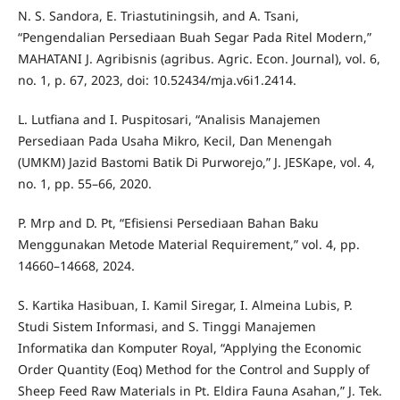
N. S. Sandora, E. Triastutiningsih, and A. Tsani,
“Pengendalian Persediaan Buah Segar Pada Ritel Modern,”
MAHATANI J. Agribisnis (agribus. Agric. Econ. Journal), vol. 6,
no. 1, p. 67, 2023, doi: 10.52434/mja.v6i1.2414.
L. Lutfiana and I. Puspitosari, “Analisis Manajemen
Persediaan Pada Usaha Mikro, Kecil, Dan Menengah
(UMKM) Jazid Bastomi Batik Di Purworejo,” J. JESKape, vol. 4,
no. 1, pp. 55–66, 2020.
P. Mrp and D. Pt, “Efisiensi Persediaan Bahan Baku
Menggunakan Metode Material Requirement,” vol. 4, pp.
14660–14668, 2024.
S. Kartika Hasibuan, I. Kamil Siregar, I. Almeina Lubis, P.
Studi Sistem Informasi, and S. Tinggi Manajemen
Informatika dan Komputer Royal, “Applying the Economic
Order Quantity (Eoq) Method for the Control and Supply of
Sheep Feed Raw Materials in Pt. Eldira Fauna Asahan,” J. Tek.