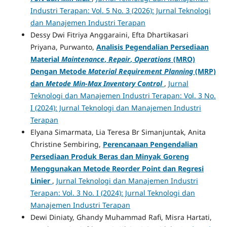
Industri Terapan: Vol. 5 No. 3 (2026): Jurnal Teknologi
dan Manajemen Industri Terapan
Dessy Dwi Fitriya Anggaraini, Efta Dhartikasari
Priyana, Purwanto,
Analisis Pegendalian Persediaan
Material
Maintenance
,
Repair
,
Operations
(MRO)
Dengan Metode
Material Requirement Planning
(MRP)
dan
Metode Min-Max Inventory Control
,
Jurnal
Teknologi dan Manajemen Industri Terapan: Vol. 3 No.
I (2024): Jurnal Teknologi dan Manajemen Industri
Terapan
Elyana Simarmata, Lia Teresa Br Simanjuntak, Anita
Christine Sembiring,
Perencanaan Pengendalian
Persediaan Produk Beras dan Minyak Goreng
Menggunakan Metode Reorder Point dan Regresi
Linier
,
Jurnal Teknologi dan Manajemen Industri
Terapan: Vol. 3 No. I (2024): Jurnal Teknologi dan
Manajemen Industri Terapan
Dewi Diniaty, Ghandy Muhammad Rafi, Misra Hartati,