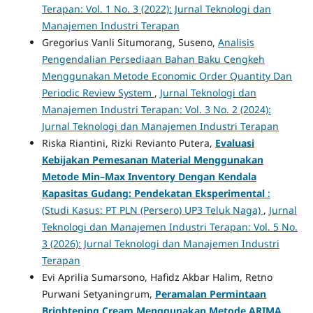
Terapan: Vol. 1 No. 3 (2022): Jurnal Teknologi dan
Manajemen Industri Terapan
Gregorius Vanli Situmorang, Suseno,
Analisis
Pengendalian Persediaan Bahan Baku Cengkeh
Menggunakan Metode Economic Order Quantity Dan
Periodic Review System
,
Jurnal Teknologi dan
Manajemen Industri Terapan: Vol. 3 No. 2 (2024):
Jurnal Teknologi dan Manajemen Industri Terapan
Riska Riantini, Rizki Revianto Putera,
Evaluasi
Kebijakan Pemesanan Material Menggunakan
Metode Min–Max Inventory Dengan Kendala
Kapasitas Gudang: Pendekatan Eksperimental
:
(Studi Kasus: PT PLN (Persero) UP3 Teluk Naga)
,
Jurnal
Teknologi dan Manajemen Industri Terapan: Vol. 5 No.
3 (2026): Jurnal Teknologi dan Manajemen Industri
Terapan
Evi Aprilia Sumarsono, Hafidz Akbar Halim, Retno
Purwani Setyaningrum,
Peramalan Permintaan
Brightening Cream Menggunakan Metode ARIMA