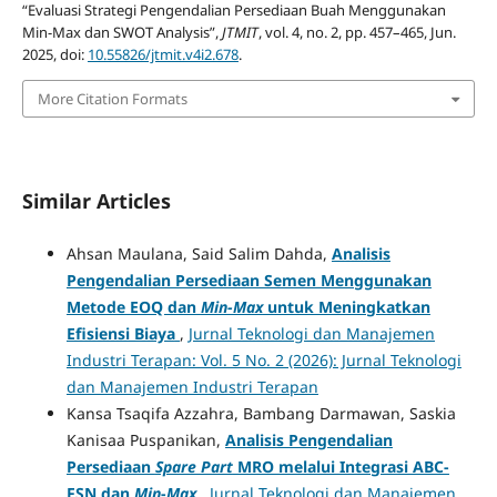
“Evaluasi Strategi Pengendalian Persediaan Buah Menggunakan
Min-Max dan SWOT Analysis”,
JTMIT
, vol. 4, no. 2, pp. 457–465, Jun.
2025, doi:
10.55826/jtmit.v4i2.678
.
More Citation Formats
Similar Articles
Ahsan Maulana, Said Salim Dahda,
Analisis
Pengendalian Persediaan Semen Menggunakan
Metode EOQ dan
Min-Max
untuk Meningkatkan
Efisiensi Biaya
,
Jurnal Teknologi dan Manajemen
Industri Terapan: Vol. 5 No. 2 (2026): Jurnal Teknologi
dan Manajemen Industri Terapan
Kansa Tsaqifa Azzahra, Bambang Darmawan, Saskia
Kanisaa Puspanikan,
Analisis Pengendalian
Persediaan
Spare Part
MRO melalui Integrasi ABC-
FSN dan
Min
-
Max
,
Jurnal Teknologi dan Manajemen