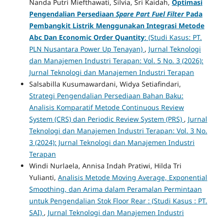
Nanda Putri Miefthawati, Silvia, Sri Kaidah,
Optimasi
Pengendalian Persediaan
Spare Part Fuel Filter
Pada
Pembangkit Listrik Menggunakan Integrasi Metode
Abc Dan Economic Order Quantity
: (Studi Kasus: PT.
PLN Nusantara Power Up Tenayan)
,
Jurnal Teknologi
dan Manajemen Industri Terapan: Vol. 5 No. 3 (2026):
Jurnal Teknologi dan Manajemen Industri Terapan
Salsabilla Kusumawardani, Widya Setiafindari,
Strategi Pengendalian Persediaan Bahan Baku:
Analisis Komparatif Metode Continuous Review
System (CRS) dan Periodic Review System (PRS)
,
Jurnal
Teknologi dan Manajemen Industri Terapan: Vol. 3 No.
3 (2024): Jurnal Teknologi dan Manajemen Industri
Terapan
Windi Nurlaela, Annisa Indah Pratiwi, Hilda Tri
Yulianti,
Analisis Metode Moving Average, Exponential
Smoothing, dan Arima dalam Peramalan Permintaan
untuk Pengendalian Stok Floor Rear : (Studi Kasus : PT.
SAI)
,
Jurnal Teknologi dan Manajemen Industri