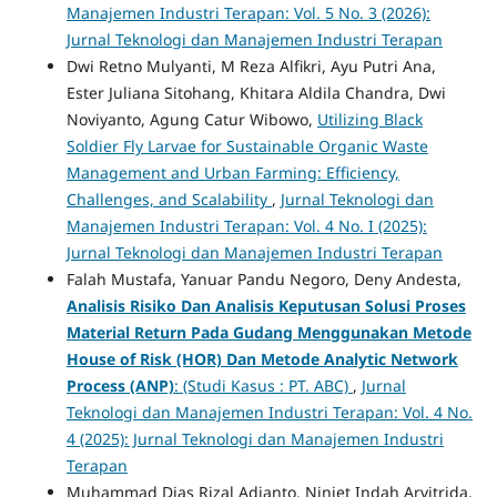
Manajemen Industri Terapan: Vol. 5 No. 3 (2026):
Jurnal Teknologi dan Manajemen Industri Terapan
Dwi Retno Mulyanti, M Reza Alfikri, Ayu Putri Ana,
Ester Juliana Sitohang, Khitara Aldila Chandra, Dwi
Noviyanto, Agung Catur Wibowo,
Utilizing Black
Soldier Fly Larvae for Sustainable Organic Waste
Management and Urban Farming: Efficiency,
Challenges, and Scalability
,
Jurnal Teknologi dan
Manajemen Industri Terapan: Vol. 4 No. I (2025):
Jurnal Teknologi dan Manajemen Industri Terapan
Falah Mustafa, Yanuar Pandu Negoro, Deny Andesta,
Analisis Risiko
Dan Analisis Keputusan Solusi
Proses
Material Return
Pada Gudang
Menggunakan Metode
House of Risk (HOR)
Dan Metode Analytic Network
Process (ANP)
: (Studi Kasus : PT. ABC)
,
Jurnal
Teknologi dan Manajemen Industri Terapan: Vol. 4 No.
4 (2025): Jurnal Teknologi dan Manajemen Industri
Terapan
Muhammad Dias Rizal Adianto, Niniet Indah Arvitrida,