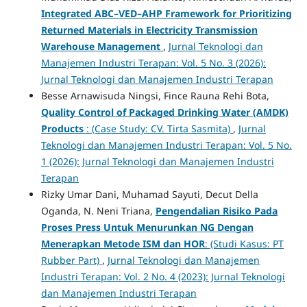
Integrated ABC–VED–AHP Framework for Prioritizing
Returned Materials in Electricity Transmission
Warehouse Management
,
Jurnal Teknologi dan
Manajemen Industri Terapan: Vol. 5 No. 3 (2026):
Jurnal Teknologi dan Manajemen Industri Terapan
Besse Arnawisuda Ningsi, Fince Rauna Rehi Bota,
Quality Control of Packaged Drinking Water (AMDK)
Products
: (Case Study: CV. Tirta Sasmita)
,
Jurnal
Teknologi dan Manajemen Industri Terapan: Vol. 5 No.
1 (2026): Jurnal Teknologi dan Manajemen Industri
Terapan
Rizky Umar Dani, Muhamad Sayuti, Decut Della
Oganda, N. Neni Triana,
Pengendalian Risiko Pada
Proses Press Untuk Menurunkan NG Dengan
Menerapkan Metode ISM dan HOR
: (Studi Kasus: PT
Rubber Part)
,
Jurnal Teknologi dan Manajemen
Industri Terapan: Vol. 2 No. 4 (2023): Jurnal Teknologi
dan Manajemen Industri Terapan