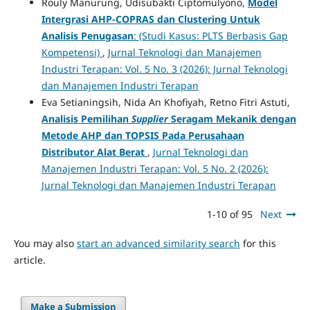
Rouly Manurung, Udisubakti Ciptomulyono,
Model
Intergrasi AHP-COPRAS dan Clustering Untuk
Analisis Penugasan
: (Studi Kasus: PLTS Berbasis Gap
Kompetensi)
,
Jurnal Teknologi dan Manajemen
Industri Terapan: Vol. 5 No. 3 (2026): Jurnal Teknologi
dan Manajemen Industri Terapan
Eva Setianingsih, Nida An Khofiyah, Retno Fitri Astuti,
Analisis Pemilihan
Supplier
Seragam Mekanik dengan
Metode AHP dan TOPSIS Pada Perusahaan
Distributor Alat Berat
,
Jurnal Teknologi dan
Manajemen Industri Terapan: Vol. 5 No. 2 (2026):
Jurnal Teknologi dan Manajemen Industri Terapan
1-10 of 95
Next
You may also
start an advanced similarity search
for this
article.
Make a Submission