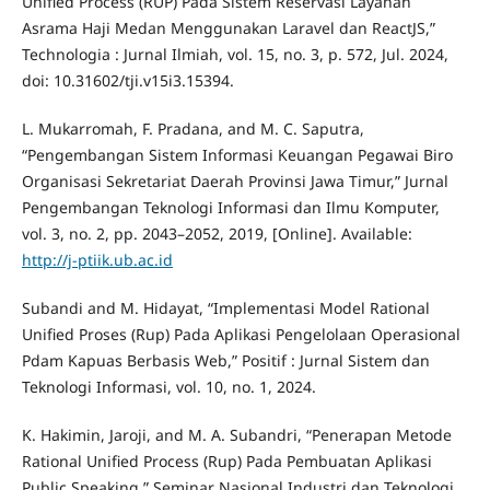
Unified Process (RUP) Pada Sistem Reservasi Layanan
Asrama Haji Medan Menggunakan Laravel dan ReactJS,”
Technologia : Jurnal Ilmiah, vol. 15, no. 3, p. 572, Jul. 2024,
doi: 10.31602/tji.v15i3.15394.
L. Mukarromah, F. Pradana, and M. C. Saputra,
“Pengembangan Sistem Informasi Keuangan Pegawai Biro
Organisasi Sekretariat Daerah Provinsi Jawa Timur,” Jurnal
Pengembangan Teknologi Informasi dan Ilmu Komputer,
vol. 3, no. 2, pp. 2043–2052, 2019, [Online]. Available:
http://j-ptiik.ub.ac.id
Subandi and M. Hidayat, “Implementasi Model Rational
Unified Proses (Rup) Pada Aplikasi Pengelolaan Operasional
Pdam Kapuas Berbasis Web,” Positif : Jurnal Sistem dan
Teknologi Informasi, vol. 10, no. 1, 2024.
K. Hakimin, Jaroji, and M. A. Subandri, “Penerapan Metode
Rational Unified Process (Rup) Pada Pembuatan Aplikasi
Public Speaking,” Seminar Nasional Industri dan Teknologi