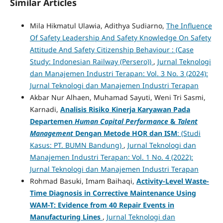
Similar Articles
Mila Hikmatul Ulawia, Adithya Sudiarno,
The Influence
Of Safety Leadership And Safety Knowledge On Safety
Attitude And Safety Citizenship Behaviour : (Case
Study: Indonesian Railway (Persero))
,
Jurnal Teknologi
dan Manajemen Industri Terapan: Vol. 3 No. 3 (2024):
Jurnal Teknologi dan Manajemen Industri Terapan
Akbar Nur Alhaen, Muhamad Sayuti, Weni Tri Sasmi,
Karnadi,
Analisis Risiko Kinerja Karyawan Pada
Departemen
Human Capital Performance
&
Talent
Management
Dengan Metode HOR dan ISM
: (Studi
Kasus: PT. BUMN Bandung)
,
Jurnal Teknologi dan
Manajemen Industri Terapan: Vol. 1 No. 4 (2022):
Jurnal Teknologi dan Manajemen Industri Terapan
Rohmad Basuki, Imam Baihaqi,
Activity-Level Waste-
Time Diagnosis in Corrective Maintenance Using
WAM-T: Evidence from 40 Repair Events in
Manufacturing Lines
,
Jurnal Teknologi dan