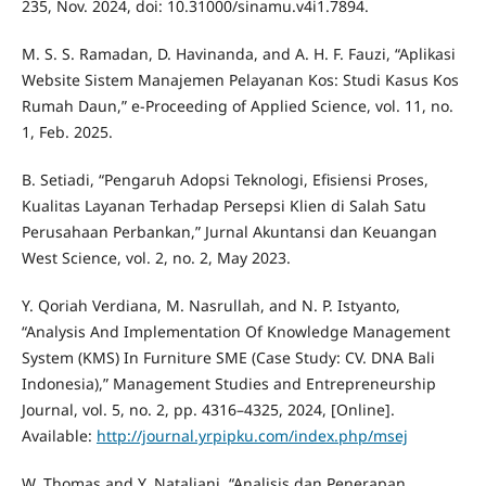
235, Nov. 2024, doi: 10.31000/sinamu.v4i1.7894.
M. S. S. Ramadan, D. Havinanda, and A. H. F. Fauzi, “Aplikasi
Website Sistem Manajemen Pelayanan Kos: Studi Kasus Kos
Rumah Daun,” e-Proceeding of Applied Science, vol. 11, no.
1, Feb. 2025.
B. Setiadi, “Pengaruh Adopsi Teknologi, Efisiensi Proses,
Kualitas Layanan Terhadap Persepsi Klien di Salah Satu
Perusahaan Perbankan,” Jurnal Akuntansi dan Keuangan
West Science, vol. 2, no. 2, May 2023.
Y. Qoriah Verdiana, M. Nasrullah, and N. P. Istyanto,
“Analysis And Implementation Of Knowledge Management
System (KMS) In Furniture SME (Case Study: CV. DNA Bali
Indonesia),” Management Studies and Entrepreneurship
Journal, vol. 5, no. 2, pp. 4316–4325, 2024, [Online].
Available:
http://journal.yrpipku.com/index.php/msej
W. Thomas and Y. Nataliani, “Analisis dan Penerapan