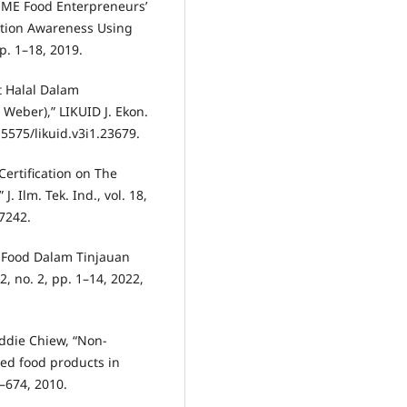
f SME Food Enterpreneurs’
cation Awareness Using
pp. 1–18, 2019.
t Halal Dalam
Weber),” LIKUID J. Ekon.
.15575/likuid.v3i1.23679.
Certification on The
 Ilm. Tek. Ind., vol. 18,
.7242.
l Food Dalam Tinjauan
2, no. 2, pp. 1–14, 2022,
Eddie Chiew, “Non-
ted food products in
7–674, 2010.