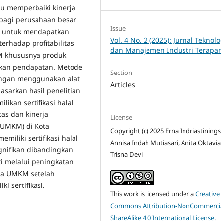
mpu memperbaiki kinerja
u bagi perusahaan besar
Issue
ni untuk mendapatkan
Vol. 4 No. 2 (2025): Jurnal Teknolo
terhadap profitabilitas
dan Manajemen Industri Terapa
M khususnya produk
tkan pendapatan. Metode
Section
dengan menggunakan alat
Articles
dasarkan hasil penelitian
ikan sertifikasi halal
tas dan kinerja
License
(UMKM) di Kota
Copyright (c) 2025 Erna Indriastinings
iliki sertifikasi halal
Annisa Indah Mutiasari, Anita Oktavi
gnifikan dibandingkan
Trisna Devi
kti melalui peningkatan
da UMKM setelah
i sertifikasi.
This work is licensed under a
Creative
Commons Attribution-NonCommercia
ShareAlike 4.0 International License
.