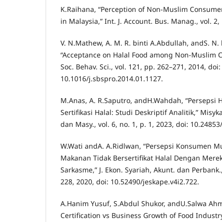
K.Raihana, “Perception of Non-Muslim Consumer
in Malaysia,” Int. J. Account. Bus. Manag., vol. 2,
V. N.Mathew, A. M. R. binti A.Abdullah, andS. N. 
“Acceptance on Halal Food among Non-Muslim C
Soc. Behav. Sci., vol. 121, pp. 262–271, 2014, doi:
10.1016/j.sbspro.2014.01.1127.
M.Anas, A. R.Saputro, andH.Wahdah, “Persepsi
Sertifikasi Halal: Studi Deskriptif Analitik,” Misyk
dan Masy., vol. 6, no. 1, p. 1, 2023, doi: 10.24853
W.Wati andA. A.Ridlwan, “Persepsi Konsumen M
Makanan Tidak Bersertifikat Halal Dengan Me
Sarkasme,” J. Ekon. Syariah, Akunt. dan Perbank., 
228, 2020, doi: 10.52490/jeskape.v4i2.722.
A.Hanim Yusuf, S.Abdul Shukor, andU.Salwa Ah
Certification vs Business Growth of Food Industry