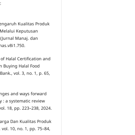
:
“Pengaruh Kualitas Produk
Melalui Keputusan
 (Jurnal Manaj. dan
jmas.v8i1.750.
f Halal Certification and
on Buying Halal Food
ank., vol. 3, no. 1, p. 65,
enges and ways forward
y : a systematic review
vol. 18, pp. 223–238, 2024.
 Harga Dan Kualitas Produk
ol. 10, no. 1, pp. 75–84,