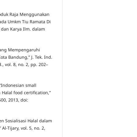
roduk Raja Menggunakan
Pada Umkm Tiu Ramata Di
. dan Karya Ilm. dalam
r yang Mempengaruhi
a Bandung,” J. Tek. Ind.
., vol. 8, no. 2, pp. 202–
“Indonesian small
alal food certification,”
500, 2013, doi:
 Sosialisasi Halal dalam
-Tijary, vol. 5, no. 2,