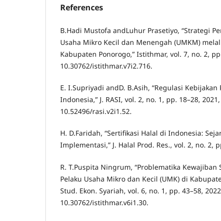
References
B.Hadi Mustofa andLuhur Prasetiyo, “Strategi 
Usaha Mikro Kecil dan Menengah (UMKM) melalui 
Kabupaten Ponorogo,” Istithmar, vol. 7, no. 2, pp
10.30762/istithmar.v7i2.716.
E. I.Supriyadi andD. B.Asih, “Regulasi Kebijaka
Indonesia,” J. RASI, vol. 2, no. 1, pp. 18–28, 2021,
10.52496/rasi.v2i1.52.
H. D.Faridah, “Sertifikasi Halal di Indonesia: S
Implementasi,” J. Halal Prod. Res., vol. 2, no. 2, 
R. T.Puspita Ningrum, “Problematika Kewajiban Se
Pelaku Usaha Mikro dan Kecil (UMK) di Kabupate
Stud. Ekon. Syariah, vol. 6, no. 1, pp. 43–58, 2022
10.30762/istithmar.v6i1.30.