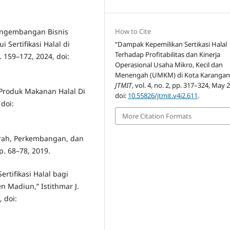
How to Cite
Pengembangan Bisnis
Sertifikasi Halal di
“Dampak Kepemilikan Sertikasi Halal
Terhadap Profitabilitas dan Kinerja
. 159–172, 2024, doi:
Operasional Usaha Mikro, Kecil dan
Menengah (UMKM) di Kota Karangan
JTMIT
, vol. 4, no. 2, pp. 317–324, May 
n Produk Makanan Halal Di
doi:
10.55826/jtmit.v4i2.611
.
 doi:
More Citation Formats
ejarah, Perkembangan, dan
pp. 68–78, 2019.
rtifikasi Halal bagi
n Madiun,” Istithmar J.
, doi: