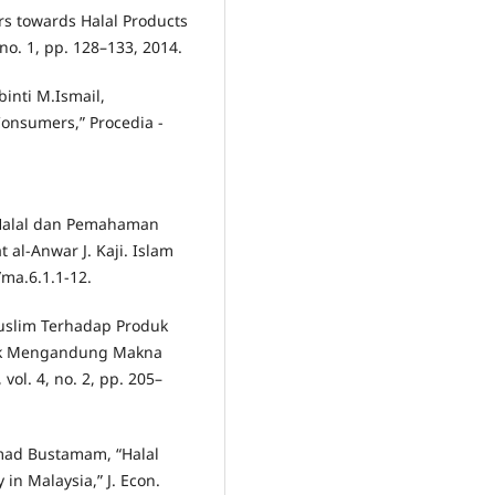
s towards Halal Products
 no. 1, pp. 128–133, 2014.
binti M.Ismail,
onsumers,” Procedia -
 Halal dan Pemahaman
at al-Anwar J. Kaji. Islam
/ma.6.1.1-12.
uslim Terhadap Produk
rek Mengandung Makna
vol. 4, no. 2, pp. 205–
mad Bustamam, “Halal
 in Malaysia,” J. Econ.