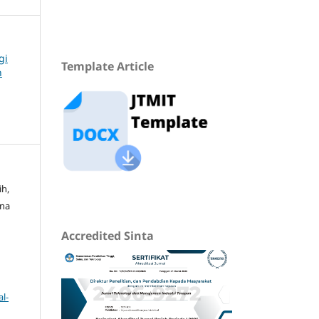
gi
Template Article
n
ih,
ana
Accredited Sinta
l-