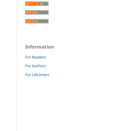
Information
For Readers
For Authors
For Librarians