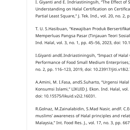
I. Giyanti and E. Indriastiningsih, “The Effect o
Understanding on Halal Certification on Certifi
Partial Least Square,” J. Tek. Ind., vol. 20, no. 2, 
T. U. S.Hasibuan, “Kewajiban Produk Bersertifika
Memperluas Pangsa Pasar (Tinjauan Teori Sosial 
Ind. Halal, vol. 3, no. 1, pp. 45–56, 2023, doi: 10
I.Giyanti andE.Indriastiningsih, “Impact of Halal 
Performance of Food Small Medium Enterprises,” J.
no. 2, pp. 116–123, 2019, doi: 10.23917/jiti.v18i2
A.Amini, M. I.Fasa, andS.Suharto, “Urgensi Hala
Konsumsi Islami,” LIKUID J. Ekon. Ind. Halal, vol. 
doi: 10.15575/likuid.v2i2.16031.
R.Golnaz, M.Zainalabidin, S.Mad Nasir, andF. C.
muslims’ awareness of Halal principles and rela
Malaysia,” Int. Food Res. J., vol. 17, no. 3, pp. 66