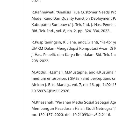
2021.
R.Rahmawati, “Analisis True Customer Needs P
Model Kano Dan Quality Function Deployment 
Kabupaten Sumbawa,” J. Tek. Ind. J. Has. Penelit
Bid. Tek. Ind., vol. 8, no. 2, pp. 324–334, 2022.
R.Puspitaningsih, K.Liana, andL.Irianti, “Fakto
UMKM Dalam Mengadopsi Komputasi Awan Di Kot
J. Has. Penelit. dan Karya Ilm. dalam Bid. Tek. Ind
208, 2022.
M.Abdul, H.Ismail, M.Mustapha, andH.Kusuma, 
medium enterprises ( SMEs ) and perceptions on H
African J. Bus. Manag., vol. 7, no. 16, pp. 1492–1
10.5897/AJBM11.2926.
M.Khasanah, “Peranan Media Sosial Sebagai Agen
Membangun Kesadaran Halal: Studi Netnografi,” Al
pp. 139–157, 2020, doi: 10.21093/at.v5i2.2116.