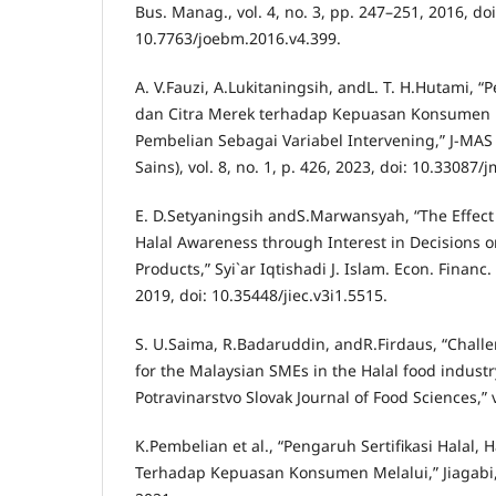
Bus. Manag., vol. 4, no. 3, pp. 247–251, 2016, doi
10.7763/joebm.2016.v4.399.
A. V.Fauzi, A.Lukitaningsih, andL. T. H.Hutami, 
dan Citra Merek terhadap Kepuasan Konsumen 
Pembelian Sebagai Variabel Intervening,” J-MAS
Sains), vol. 8, no. 1, p. 426, 2023, doi: 10.33087/
E. D.Setyaningsih andS.Marwansyah, “The Effect o
Halal Awareness through Interest in Decisions 
Products,” Syi`ar Iqtishadi J. Islam. Econ. Financ. B
2019, doi: 10.35448/jiec.v3i1.5515.
S. U.Saima, R.Badaruddin, andR.Firdaus, “Chall
for the Malaysian SMEs in the Halal food industr
Potravinarstvo Slovak Journal of Food Sciences,” 
K.Pembelian et al., “Pengaruh Sertifikasi Halal,
Terhadap Kepuasan Konsumen Melalui,” Jiagabi, v