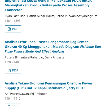
Implemenasi
Kaizen
dengan Pendekatan PDCA untuk
Meningkatkan Produktivitas pada Proses Assembly
Connector
Ryan Saefulloh, Hafidz Akbar Halim, Retno Purwani Setyaningrum
1384 - 1393
PDF
Analisis Error Pada Proses Pengemasan Bag Semen
Ukuran 40 Kg Menggunakan
Metode
Diagram
Fishbone Dan
Fuzzy Failure Mode And Effect Analysis
Putera Bimantara Rahardjo, Deny Andesta
1394 - 1403
PDF
Analisis Tekno-Ekonomi Pemasangan Onshore Power
Supply (OPS) untuk Kapal Batubara di Jetty PLTU
Adi Prasetiyawan, Eri Prabowo
1404 - 1412