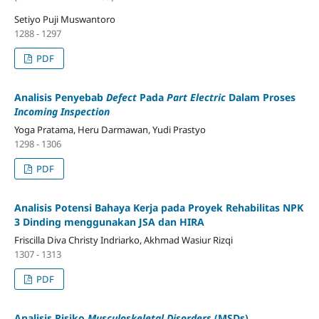
Setiyo Puji Muswantoro
1288 - 1297
PDF
Analisis Penyebab
Defect
Pada
Part Electric
Dalam Proses
Incoming Inspection
Yoga Pratama, Heru Darmawan, Yudi Prastyo
1298 - 1306
PDF
Analisis Potensi Bahaya Kerja pada Proyek Rehabilitas NPK
3 Dinding menggunakan JSA dan HIRA
Friscilla Diva Christy Indriarko, Akhmad Wasiur Rizqi
1307 - 1313
PDF
Analisis Risiko
Musculoskeletal Disorders
(MSDs)