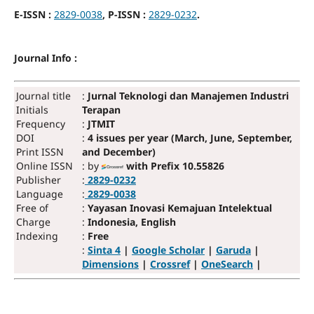
E-ISSN :
2829-0038
, P-ISSN :
2829-0232
.
Journal Info :
Journal title
:
Jurnal Teknologi dan Manajemen Industri
Initials
Terapan
Frequency
:
JTMIT
DOI
:
4 issues per year (March, June, September,
Print ISSN
and December)
Online ISSN
: by
with Prefix 10.55826
Publisher
:
2829-0232
Language
:
2829-0038
Free of
:
Yayasan Inovasi Kemajuan Intelektual
Charge
:
Indonesia, English
Indexing
:
Free
:
Sinta 4
|
Google Scholar
|
Garuda
|
Dimensions
|
Crossref
|
OneSearch
|