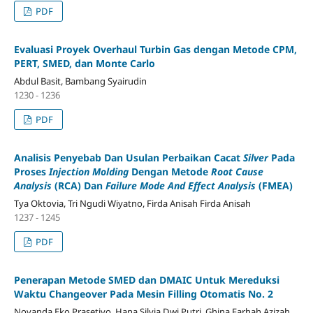
PDF
Evaluasi Proyek Overhaul Turbin Gas dengan Metode CPM,
PERT, SMED, dan Monte Carlo
Abdul Basit, Bambang Syairudin
1230 - 1236
PDF
Analisis Penyebab Dan Usulan Perbaikan Cacat
Silver
Pada
Proses
Injection Molding
Dengan Metode
Root Cause
Analysis
(RCA)
Dan
Failure Mode And Effect Analysis
(FMEA)
Tya Oktovia, Tri Ngudi Wiyatno, Firda Anisah Firda Anisah
1237 - 1245
PDF
Penerapan Metode SMED dan DMAIC Untuk Mereduksi
Waktu Changeover Pada Mesin Filling Otomatis No. 2
Novanda Eko Prasetiyo, Hana Silvia Dwi Putri, Ghina Farhah Azizah