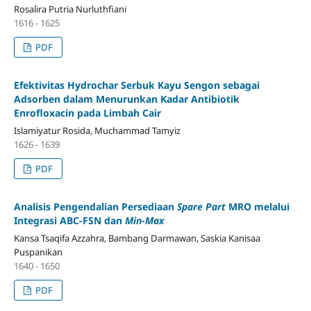
Rosalira Putria Nurluthfiani
1616 - 1625
PDF
Efektivitas Hydrochar Serbuk Kayu Sengon sebagai
Adsorben dalam Menurunkan Kadar Antibiotik
Enrofloxacin pada Limbah Cair
Islamiyatur Rosida, Muchammad Tamyiz
1626 - 1639
PDF
Analisis Pengendalian Persediaan
Spare Part
MRO melalui
Integrasi ABC-FSN dan
Min
-
Max
Kansa Tsaqifa Azzahra, Bambang Darmawan, Saskia Kanisaa
Puspanikan
1640 - 1650
PDF