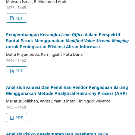
Mahsun Ismail, R. Mohamad Atok
1436 - 1445
PDF
Pengembangan Kerangka
Lean Office
dalam Perspektif
Rantai Pasok Menggunakan
Modified Value Stream Mapping
untuk Peningkatan Efisiensi Aliran Informasi
Daffa Priyambodo, Karningsih I Putu Dana
1446 - 1452
PDF
Analisis Evaluasi Dan Pemilihan Vendor Pengadaan Barang
Menggunakan Metode Analytical Hierarchy Process (AHP)
Mar’atus Solikhah, Arvita Emarilis Intani, Tri Ngudi Wiyatno
1453 - 1458
PDF
Analisis Risiko Keselamatan Dan Kesehatan Kerja