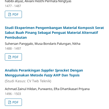
habibi abyaz, Alviani Hesthi Permata Ningtyas
1477 - 1487
PDF
Studi Eksperimen Pengembangan Material Komposit Serat
Sabut Buah Pinang Sebagai Penguat Material Alternatif
Pembubutan
Suhersan Panggalo, Musa Bondaris Palungan, Nitha
1488 - 1497
PDF
Analisis Perankingan
Supplier Sprocket
Dengan
Menggunakan Metode
Fuzzy
AHP Dan Topsis
(Studi Kasus: CV Twb Teknik)
Achmad Zainul Hildan, Purwanto, Efta Dhartikasari Priyana
1496 - 1503
PDF