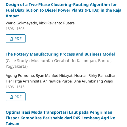
Design of a Two-Phase Clustering–Routing Algorithm for
Fuel Distribution to Diesel Power Plants (PLTDs) in the Raja
Ampat
Wario Gokmayado, Rizki Revianto Putera
1596 - 1605
PDF
The Pottery Manufacturing Process and Business Model
(Case Study : MuseumKu Gerabah In Kasongan, Bantul,
Yogyakarta)
Agung Purnomo, Ryan Mahfud Hidayat, Husnan Rizky Ramadhan,
Her Tafga Arfanindita, Anirawilda Purba, Bina Arumbinang Wajdi
1606 - 1615
PDF
Optimalisasi Moda Transportasi Laut pada Pengiriman
Ekspor Komoditas Perishable dari P4S Lembang Agri ke
Taiwan