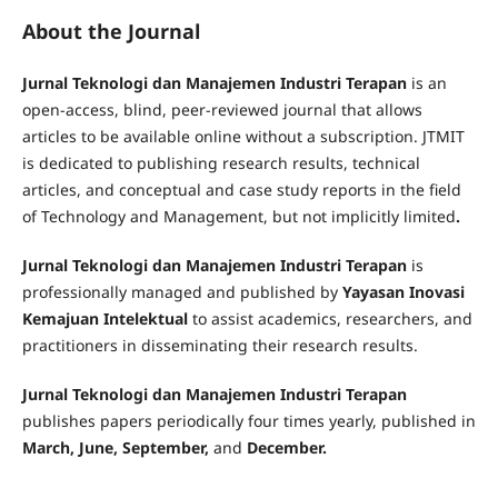
practitioners to discuss current issues, research, and
innovations in the Meetings, Incentives, Conventions,
About the Journal
and Exhibitions (MICE) industry. The conference is held
annually and will continue to be organized in the coming
Jurnal Teknologi dan Manajemen Industri Terapan
is an
years.
open-access, blind, peer-reviewed journal that allows
articles to be available online without a subscription. JTMIT
Read More
is dedicated to publishing research results, technical
articles, and conceptual and case study reports in the field
of Technology and Management, but not implicitly limited
.
Jurnal Teknologi dan Manajemen Industri Terapan
is
professionally managed and published by
Yayasan Inovasi
Kemajuan Intelektual
to assist academics, researchers, and
practitioners in disseminating their research results.
Jurnal Teknologi dan Manajemen Industri Terapan
publishes papers periodically four times yearly, published in
March, June, September,
and
December.