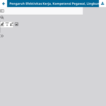
Pengaruh Efektivitas Kerja, Kompetensi Pegawai, Lingkungan Kerja, Dan Budaya Organisasi Terhadap Kualitas Pelayanan Akreditasi Perguruan Tinggi Swasta Pada Lembaga Layanan Pendidikan Tinggi Wilayah XV