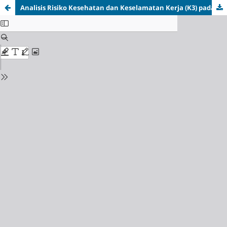
Analisis Risiko Kesehatan dan Keselamatan Kerja (K3) pada Area Fabrikasi dengan Pendekatan Job Safety Analysis (JSA) dan HIRARC