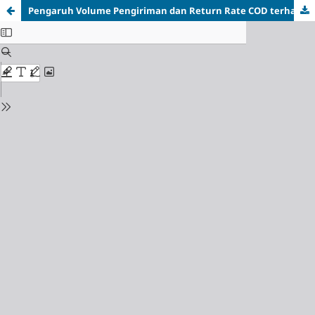
Pengaruh Volume Pengiriman dan Return Rate COD terhadap Biaya Operasional Logistik pada Perusahaan Ekspedisi