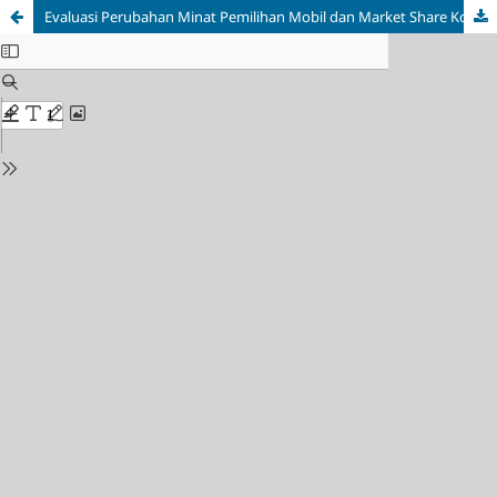
Evaluasi Perubahan Minat Pemilihan Mobil dan Market Share Konsumen di Showroom Pabrikan Honda