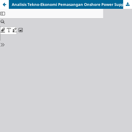
Analisis Tekno-Ekonomi Pemasangan Onshore Power Supply (OPS) untuk Kapal Batubara di Jetty PLTU