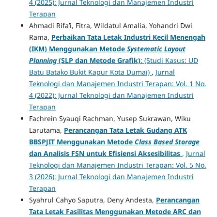
4 (2025): Jurnal Teknologi dan Manajemen Industri
Terapan
Ahmadi Rifa’i, Fitra, Wildatul Amalia, Yohandri Dwi
Rama,
Perbaikan Tata Letak Industri Kecil Menengah
(IKM) Menggunakan Metode
Systematic Layout
Planning
(SLP dan Metode Grafik)
: (Studi Kasus: UD
Batu Batako Bukit Kapur Kota Dumai)
,
Jurnal
Teknologi dan Manajemen Industri Terapan: Vol. 1 No.
4 (2022): Jurnal Teknologi dan Manajemen Industri
Terapan
Fachrein Syauqi Rachman, Yusep Sukrawan, Wiku
Larutama,
Perancangan Tata Letak Gudang ATK
BBSPJIT Menggunakan Metode
Class Based Storage
dan Analisis FSN untuk Efisiensi Aksesibilitas
,
Jurnal
Teknologi dan Manajemen Industri Terapan: Vol. 5 No.
3 (2026): Jurnal Teknologi dan Manajemen Industri
Terapan
Syahrul Cahyo Saputra, Deny Andesta,
Perancangan
Tata Letak Fasilitas Menggunakan Metode ARC dan