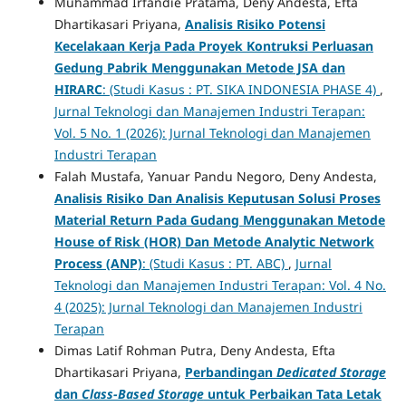
Muhammad Irfandie Pratama, Deny Andesta, Efta
Dhartikasari Priyana,
Analisis Risiko Potensi
Kecelakaan Kerja Pada Proyek Kontruksi Perluasan
Gedung Pabrik Menggunakan Metode JSA dan
HIRARC
: (Studi Kasus : PT. SIKA INDONESIA PHASE 4)
,
Jurnal Teknologi dan Manajemen Industri Terapan:
Vol. 5 No. 1 (2026): Jurnal Teknologi dan Manajemen
Industri Terapan
Falah Mustafa, Yanuar Pandu Negoro, Deny Andesta,
Analisis Risiko
Dan Analisis Keputusan Solusi
Proses
Material Return
Pada Gudang
Menggunakan Metode
House of Risk (HOR)
Dan Metode Analytic Network
Process (ANP)
: (Studi Kasus : PT. ABC)
,
Jurnal
Teknologi dan Manajemen Industri Terapan: Vol. 4 No.
4 (2025): Jurnal Teknologi dan Manajemen Industri
Terapan
Dimas Latif Rohman Putra, Deny Andesta, Efta
Dhartikasari Priyana,
Perbandingan
Dedicated Storage
dan
Class-Based Storage
untuk Perbaikan Tata Letak