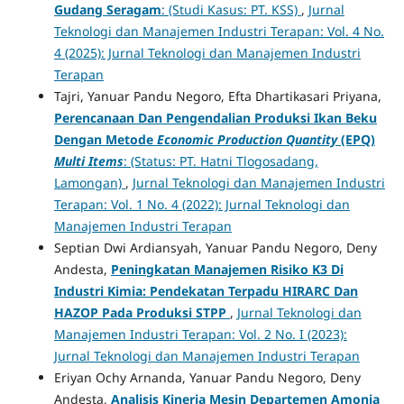
Gudang Seragam
: (Studi Kasus: PT. KSS)
,
Jurnal
Teknologi dan Manajemen Industri Terapan: Vol. 4 No.
4 (2025): Jurnal Teknologi dan Manajemen Industri
Terapan
Tajri, Yanuar Pandu Negoro, Efta Dhartikasari Priyana,
Perencanaan Dan Pengendalian Produksi Ikan Beku
Dengan Metode
Economic Production Quantity
(EPQ)
Multi Items
: (Status: PT. Hatni Tlogosadang,
Lamongan)
,
Jurnal Teknologi dan Manajemen Industri
Terapan: Vol. 1 No. 4 (2022): Jurnal Teknologi dan
Manajemen Industri Terapan
Septian Dwi Ardiansyah, Yanuar Pandu Negoro, Deny
Andesta,
Peningkatan Manajemen Risiko K3 Di
Industri Kimia: Pendekatan Terpadu HIRARC Dan
HAZOP Pada Produksi STPP
,
Jurnal Teknologi dan
Manajemen Industri Terapan: Vol. 2 No. I (2023):
Jurnal Teknologi dan Manajemen Industri Terapan
Eriyan Ochy Arnanda, Yanuar Pandu Negoro, Deny
Andesta,
Analisis Kinerja Mesin Departemen Amonia