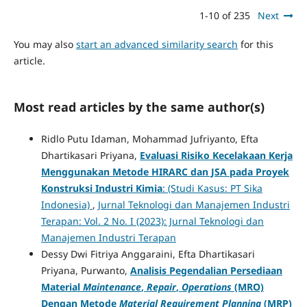
1-10 of 235
Next
You may also
start an advanced similarity search
for this
article.
Most read articles by the same author(s)
Ridlo Putu Idaman, Mohammad Jufriyanto, Efta
Dhartikasari Priyana,
Evaluasi Risiko Kecelakaan Kerja
Menggunakan Metode HIRARC dan JSA pada Proyek
Konstruksi Industri Kimia
: (Studi Kasus: PT Sika
Indonesia)
,
Jurnal Teknologi dan Manajemen Industri
Terapan: Vol. 2 No. I (2023): Jurnal Teknologi dan
Manajemen Industri Terapan
Dessy Dwi Fitriya Anggaraini, Efta Dhartikasari
Priyana, Purwanto,
Analisis Pegendalian Persediaan
Material
Maintenance
,
Repair
,
Operations
(MRO)
Dengan Metode
Material Requirement Planning
(MRP)