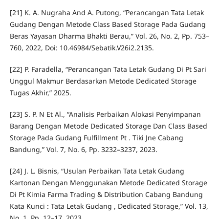
[21] K. A. Nugraha And A. Putong, “Perancangan Tata Letak
Gudang Dengan Metode Class Based Storage Pada Gudang
Beras Yayasan Dharma Bhakti Berau,” Vol. 26, No. 2, Pp. 753–
760, 2022, Doi: 10.46984/Sebatik.V26i2.2135.
[22] P. Faradella, “Perancangan Tata Letak Gudang Di Pt Sari
Unggul Makmur Berdasarkan Metode Dedicated Storage
Tugas Akhir,” 2025.
[23] S. P. N Et Al., “Analisis Perbaikan Alokasi Penyimpanan
Barang Dengan Metode Dedicated Storage Dan Class Based
Storage Pada Gudang Fulfillment Pt . Tiki Jne Cabang
Bandung,” Vol. 7, No. 6, Pp. 3232–3237, 2023.
[24] J. L. Bisnis, “Usulan Perbaikan Tata Letak Gudang
Kartonan Dengan Menggunakan Metode Dedicated Storage
Di Pt Kimia Farma Trading & Distribution Cabang Bandung
Kata Kunci : Tata Letak Gudang , Dedicated Storage,” Vol. 13,
No. 1, Pp. 12–17, 2023.