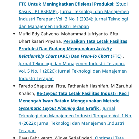
FTC Untuk Meningkatkan Efisiensi Produksi
: (Studi
Kasus : PT.BSBMP)
,
Jurnal Teknologi dan Manajemen
Industri Terapan: Vol. 3 No. I (2024): Jurnal Teknologi
dan Manajemen Industri Terapan
Mufid Edy Cahyono, Mohammad Jufriyanto, Efta
Dhartikasari Priyana,
Perbaikan Tata Letak Fasilitas
Produksi Dan Gudang Mengunakan
Activity
Relationship Chart
(ARC) Dan
From-To Chart
(FTC)
,
Jurnal Teknologi dan Manajemen Industri Terapan:
Vol. 5 No. 1 (2026): Jurnal Teknologi dan Manajemen
Industri Terapan
Faredo Shaputra, Fitra, Fathaniah Hashifah, M Zaruhul
Khalish,
Re-
Layout
Tata Letak Fasilitas Industri Kecil
Menengah Iwan Batako Menggunakan Metode
Systematic Layout Planning
dan Grafik
,
Jurnal
Teknologi dan Manajemen Industri Terapan: Vol. 1 No.
4 (2022): Jurnal Teknologi dan Manajemen Industri
Terapan
Bayu Febriyanto, Widya Setiafindari,
Optimasi Tata