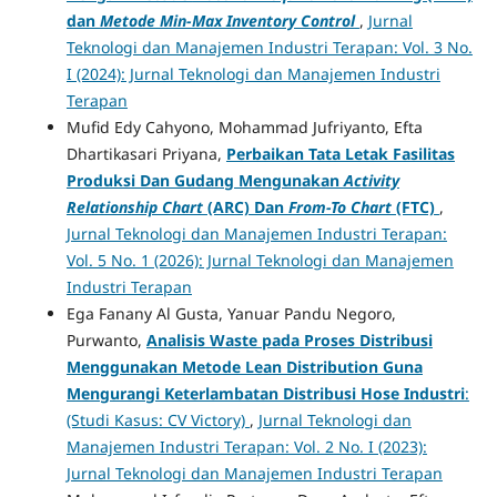
dan
Metode Min-Max Inventory Control
,
Jurnal
Teknologi dan Manajemen Industri Terapan: Vol. 3 No.
I (2024): Jurnal Teknologi dan Manajemen Industri
Terapan
Mufid Edy Cahyono, Mohammad Jufriyanto, Efta
Dhartikasari Priyana,
Perbaikan Tata Letak Fasilitas
Produksi Dan Gudang Mengunakan
Activity
Relationship Chart
(ARC) Dan
From-To Chart
(FTC)
,
Jurnal Teknologi dan Manajemen Industri Terapan:
Vol. 5 No. 1 (2026): Jurnal Teknologi dan Manajemen
Industri Terapan
Ega Fanany Al Gusta, Yanuar Pandu Negoro,
Purwanto,
Analisis Waste pada Proses Distribusi
Menggunakan Metode Lean Distribution Guna
Mengurangi Keterlambatan Distribusi Hose Industri
:
(Studi Kasus: CV Victory)
,
Jurnal Teknologi dan
Manajemen Industri Terapan: Vol. 2 No. I (2023):
Jurnal Teknologi dan Manajemen Industri Terapan