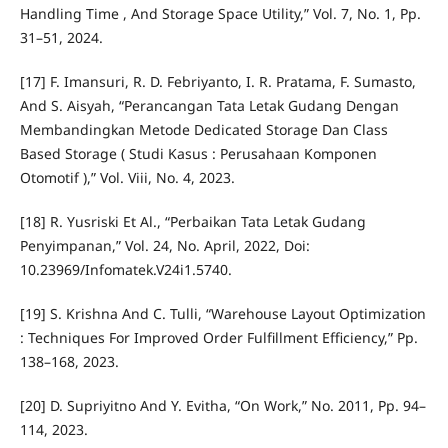
Handling Time , And Storage Space Utility,” Vol. 7, No. 1, Pp.
31–51, 2024.
[17] F. Imansuri, R. D. Febriyanto, I. R. Pratama, F. Sumasto,
And S. Aisyah, “Perancangan Tata Letak Gudang Dengan
Membandingkan Metode Dedicated Storage Dan Class
Based Storage ( Studi Kasus : Perusahaan Komponen
Otomotif ),” Vol. Viii, No. 4, 2023.
[18] R. Yusriski Et Al., “Perbaikan Tata Letak Gudang
Penyimpanan,” Vol. 24, No. April, 2022, Doi:
10.23969/Infomatek.V24i1.5740.
[19] S. Krishna And C. Tulli, “Warehouse Layout Optimization
: Techniques For Improved Order Fulfillment Efficiency,” Pp.
138–168, 2023.
[20] D. Supriyitno And Y. Evitha, “On Work,” No. 2011, Pp. 94–
114, 2023.