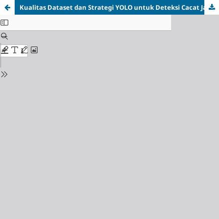
Kualitas Dataset dan Strategi YOLO untuk Deteksi Cacat Jahitan Berukuran Kecil: Tinjauan Literatur Sistematis menuju Inspeksi Bordir