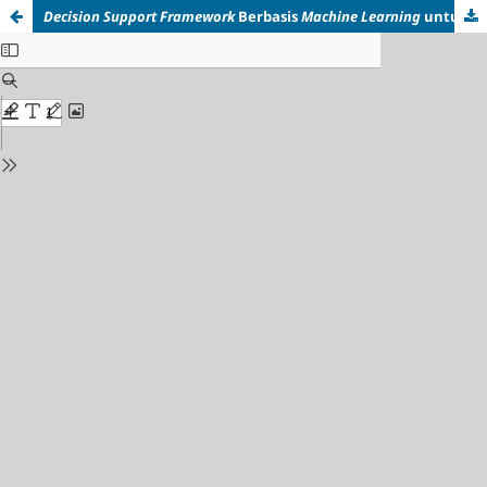
Decision Support Framework
Berbasis
Machine Learning
untuk Strategi Perdagangan Karbon pada PLTU Batubara