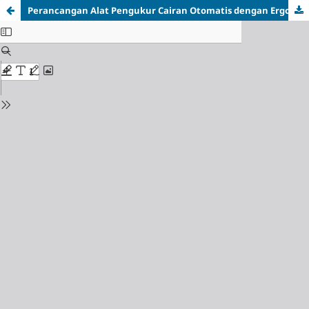
Perancangan Alat Pengukur Cairan Otomatis dengan Ergonomis Untuk Mengurangi Kelelahan Kerja dan Waktu Proses Penimbangan