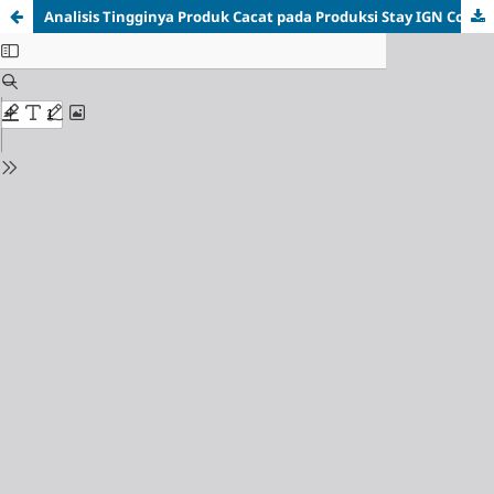
Analisis Tingginya Produk Cacat pada Produksi Stay IGN Coil dan Guide 2B 6H dengan Metode DMAIC