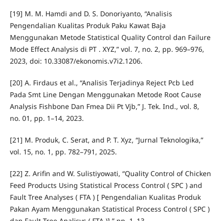
[19] M. M. Hamdi and D. S. Donoriyanto, “Analisis
Pengendalian Kualitas Produk Paku Kawat Baja
Menggunakan Metode Statistical Quality Control dan Failure
Mode Effect Analysis di PT . XYZ,” vol. 7, no. 2, pp. 969–976,
2023, doi: 10.33087/ekonomis.v7i2.1206.
[20] A. Firdaus et al., “Analisis Terjadinya Reject Pcb Led
Pada Smt Line Dengan Menggunakan Metode Root Cause
Analysis Fishbone Dan Fmea Dii Pt Vjb,” J. Tek. Ind., vol. 8,
no. 01, pp. 1–14, 2023.
[21] M. Produk, C. Serat, and P. T. Xyz, “Jurnal Teknologika,”
vol. 15, no. 1, pp. 782–791, 2025.
[22] Z. Arifin and W. Sulistiyowati, “Quality Control of Chicken
Feed Products Using Statistical Process Control ( SPC ) and
Fault Tree Analyses ( FTA ) [ Pengendalian Kualitas Produk
Pakan Ayam Menggunakan Statistical Process Control ( SPC )
dan Fault Tree Analisys ( FTA )],” pp. 1–13.