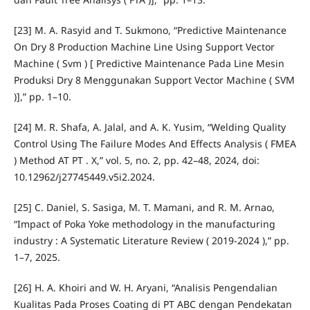
[23] M. A. Rasyid and T. Sukmono, “Predictive Maintenance
On Dry 8 Production Machine Line Using Support Vector
Machine ( Svm ) [ Predictive Maintenance Pada Line Mesin
Produksi Dry 8 Menggunakan Support Vector Machine ( SVM
)],” pp. 1–10.
[24] M. R. Shafa, A. Jalal, and A. K. Yusim, “Welding Quality
Control Using The Failure Modes And Effects Analysis ( FMEA
) Method AT PT . X,” vol. 5, no. 2, pp. 42–48, 2024, doi:
10.12962/j27745449.v5i2.2024.
[25] C. Daniel, S. Sasiga, M. T. Mamani, and R. M. Arnao,
“Impact of Poka Yoke methodology in the manufacturing
industry : A Systematic Literature Review ( 2019-2024 ),” pp.
1–7, 2025.
[26] H. A. Khoiri and W. H. Aryani, “Analisis Pengendalian
Kualitas Pada Proses Coating di PT ABC dengan Pendekatan