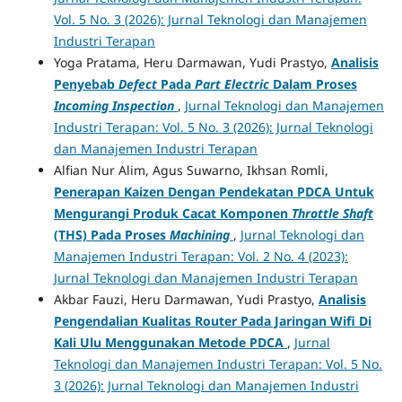
Vol. 5 No. 3 (2026): Jurnal Teknologi dan Manajemen
Industri Terapan
Yoga Pratama, Heru Darmawan, Yudi Prastyo,
Analisis
Penyebab
Defect
Pada
Part Electric
Dalam Proses
Incoming Inspection
,
Jurnal Teknologi dan Manajemen
Industri Terapan: Vol. 5 No. 3 (2026): Jurnal Teknologi
dan Manajemen Industri Terapan
Alfian Nur Alim, Agus Suwarno, Ikhsan Romli,
Penerapan Kaizen Dengan Pendekatan PDCA Untuk
Mengurangi Produk Cacat Komponen
Throttle Shaft
(THS) Pada Proses
Machining
,
Jurnal Teknologi dan
Manajemen Industri Terapan: Vol. 2 No. 4 (2023):
Jurnal Teknologi dan Manajemen Industri Terapan
Akbar Fauzi, Heru Darmawan, Yudi Prastyo,
Analisis
Pengendalian Kualitas Router Pada Jaringan Wifi Di
Kali Ulu Menggunakan Metode PDCA
,
Jurnal
Teknologi dan Manajemen Industri Terapan: Vol. 5 No.
3 (2026): Jurnal Teknologi dan Manajemen Industri