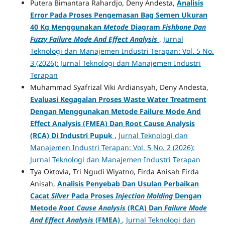
Putera Bimantara Rahardjo, Deny Andesta,
Analisis
Error Pada Proses Pengemasan Bag Semen Ukuran
40 Kg Menggunakan
Metode
Diagram
Fishbone Dan
Fuzzy Failure Mode And Effect Analysis
,
Jurnal
Teknologi dan Manajemen Industri Terapan: Vol. 5 No.
3 (2026): Jurnal Teknologi dan Manajemen Industri
Terapan
Muhammad Syafrizal Viki Ardiansyah, Deny Andesta,
Evaluasi Kegagalan Proses Waste Water Treatment
Dengan Menggunakan Metode Failure Mode And
Effect Analysis (FMEA) Dan Root Cause Analysis
(RCA) Di Industri Pupuk
,
Jurnal Teknologi dan
Manajemen Industri Terapan: Vol. 5 No. 2 (2026):
Jurnal Teknologi dan Manajemen Industri Terapan
Tya Oktovia, Tri Ngudi Wiyatno, Firda Anisah Firda
Anisah,
Analisis Penyebab Dan Usulan Perbaikan
Cacat
Silver
Pada Proses
Injection Molding
Dengan
Metode
Root Cause Analysis
(RCA)
Dan
Failure Mode
And Effect Analysis
(FMEA)
,
Jurnal Teknologi dan