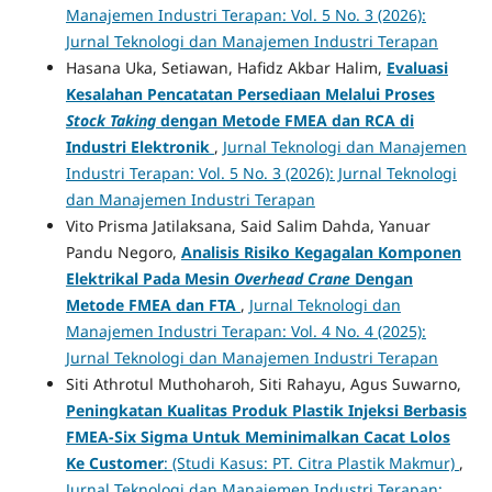
Manajemen Industri Terapan: Vol. 5 No. 3 (2026):
Jurnal Teknologi dan Manajemen Industri Terapan
Hasana Uka, Setiawan, Hafidz Akbar Halim,
Evaluasi
Kesalahan Pencatatan Persediaan Melalui Proses
Stock Taking
dengan Metode FMEA dan RCA di
Industri Elektronik
,
Jurnal Teknologi dan Manajemen
Industri Terapan: Vol. 5 No. 3 (2026): Jurnal Teknologi
dan Manajemen Industri Terapan
Vito Prisma Jatilaksana, Said Salim Dahda, Yanuar
Pandu Negoro,
Analisis Risiko Kegagalan Komponen
Elektrikal Pada Mesin
Overhead Crane
Dengan
Metode FMEA dan FTA
,
Jurnal Teknologi dan
Manajemen Industri Terapan: Vol. 4 No. 4 (2025):
Jurnal Teknologi dan Manajemen Industri Terapan
Siti Athrotul Muthoharoh, Siti Rahayu, Agus Suwarno,
Peningkatan Kualitas Produk Plastik Injeksi Berbasis
FMEA-Six Sigma Untuk Meminimalkan Cacat Lolos
Ke Customer
: (Studi Kasus: PT. Citra Plastik Makmur)
,
Jurnal Teknologi dan Manajemen Industri Terapan: