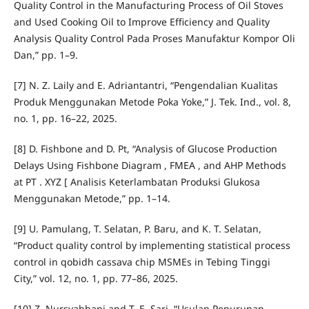
Quality Control in the Manufacturing Process of Oil Stoves
and Used Cooking Oil to Improve Efficiency and Quality
Analysis Quality Control Pada Proses Manufaktur Kompor Oli
Dan,” pp. 1–9.
[7] N. Z. Laily and E. Adriantantri, “Pengendalian Kualitas
Produk Menggunakan Metode Poka Yoke,” J. Tek. Ind., vol. 8,
no. 1, pp. 16–22, 2025.
[8] D. Fishbone and D. Pt, “Analysis of Glucose Production
Delays Using Fishbone Diagram , FMEA , and AHP Methods
at PT . XYZ [ Analisis Keterlambatan Produksi Glukosa
Menggunakan Metode,” pp. 1–14.
[9] U. Pamulang, T. Selatan, P. Baru, and K. T. Selatan,
“Product quality control by implementing statistical process
control in qobidh cassava chip MSMEs in Tebing Tinggi
City,” vol. 12, no. 1, pp. 77–86, 2025.
[10] Z. Nursyahbani and T. E. Sari, “Usulan Penurunan