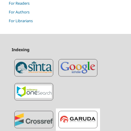
For Readers
For Authors
For Librarians
Indexing