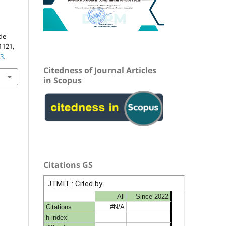
k
de
–1121,
53
.
Citedness of Journal Articles
in Scopus
Citations GS