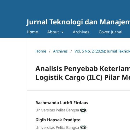
Jurnal Teknologi dan Manajem
Home
About
Archives
Cover Jurnal
Home
/
Archives
/
Vol. 5 No. 2 (2026): Jurnal Tek
Analisis Penyebab Keterla
Logistik Cargo (ILC) Pila
Rachmanda Luthfi Firdaus
Universitas Pelita Bangsa
Gigih Hapsak Pradipto
Universitas Pelita Bangsa