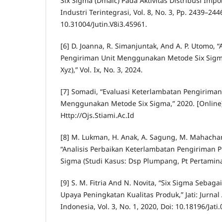
Six Sigma (Dmaic) Pada Aktivitas Distribusi Impor 
Industri Terintegrasi, Vol. 8, No. 3, Pp. 2439–2446
10.31004/Jutin.V8i3.45961.
[6] D. Joanna, R. Simanjuntak, And A. P. Utomo, 
Pengiriman Unit Menggunakan Metode Six Sigma
Xyz),” Vol. Ix, No. 3, 2024.
[7] Somadi, “Evaluasi Keterlambatan Pengirim
Menggunakan Metode Six Sigma,” 2020. [Online].
Http://Ojs.Stiami.Ac.Id
[8] M. Lukman, H. Anak, A. Sagung, M. Mahachan
“Analisis Perbaikan Keterlambatan Pengiriman 
Sigma (Studi Kasus: Dsp Plumpang, Pt Pertamina
[9] S. M. Fitria And N. Novita, “Six Sigma Sebaga
Upaya Peningkatan Kualitas Produk,” Jati: Jurna
Indonesia, Vol. 3, No. 1, 2020, Doi: 10.18196/Jati