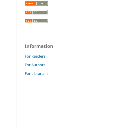
Information
For Readers
For Authors
For Librarians