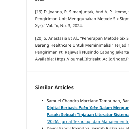
[19] D. Joanna, R. Simanjuntak, And A. P. Utomo,
Pengiriman Unit Menggunakan Metode Six Sigma
Xyz),” Vol. Ix, No. 3, 2024.
[20] S. Anastasia Et Al., “Penerapan Metode Six
Barang Healthcare Untuk Meminimalisir Terjadi
Pengiriman Pt. Rajawali Nusindo Cabang Jakarta 
Available: Https://Journal.Itltrisakti.Ac.Id/Index.P
Similar Articles
Samuel Chandra Marciano Tambunan, Ba
Digital Berbasis
Poka Yoke
Dalam Mengur
Pasok: Sebuah Tinjauan Literatur Sistema
(2026): Jurnal Teknologi dan Manajemen I
Davry Sandy Imandha, Syarah Rizkia Feriat