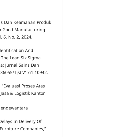
litas Dan Keamanan Produk
n Good Manufacturing
. 6, No. 2, 2024.
dentification And
 The Lean Six Sigma
a: Jurnal Sains Dan
0.36055/Tjst.V17i1.10942.
 “Evaluasi Proses Atas
asa & Logistik Kantor
emendewantara
Delays In Delivery Of
Furniture Companies,”