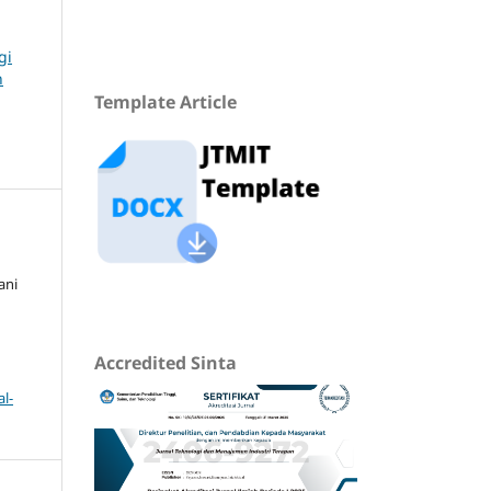
gi
n
Template Article
ani
Accredited Sinta
l-