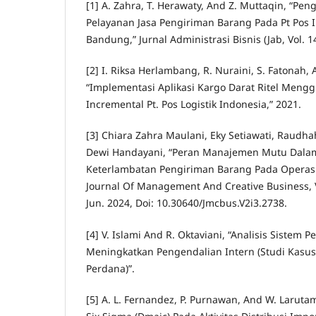
[1] A. Zahra, T. Herawaty, And Z. Muttaqin, “P
Pelayanan Jasa Pengiriman Barang Pada Pt Pos I
Bandung,” Jurnal Administrasi Bisnis (Jab, Vol. 14
[2] I. Riksa Herlambang, R. Nuraini, S. Fatonah, 
“Implementasi Aplikasi Kargo Darat Ritel Men
Incremental Pt. Pos Logistik Indonesia,” 2021.
[3] Chiara Zahra Maulani, Eky Setiawati, Raudh
Dewi Handayani, “Peran Manajemen Mutu Dala
Keterlambatan Pengiriman Barang Pada Operasion
Journal Of Management And Creative Business, Vo
Jun. 2024, Doi: 10.30640/Jmcbus.V2i3.2738.
[4] V. Islami And R. Oktaviani, “Analisis Sistem
Meningkatkan Pengendalian Intern (Studi Kasus 
Perdana)”.
[5] A. L. Fernandez, P. Purnawan, And W. Larut