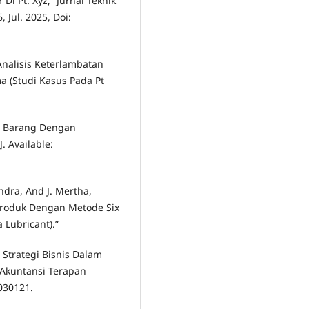
Di Pt. Xyz,” Jurnal Teknik
, Jul. 2025, Doi:
“Analisis Keterlambatan
 (Studi Kasus Pada Pt
an Barang Dengan
 Available:
dra, And J. Mertha,
Produk Dengan Metode Six
 Lubricant).”
i Strategi Bisnis Dalam
l Akuntansi Terapan
.030121.