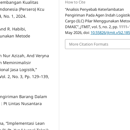
How to Cite
engembangan Kualitas
ndonesia (Persero) Kcu
“Analisis Penyebab Keterlambatan
Pengiriman Pada Agen Indah Logisti
, No. 1, 2024.
Cargo (ILC) Pilar Menggunakan Meto
DMAIC”,
JTMIT
, vol. 5, no. 2, pp. 1111
And R. Habibi,
May 2026, doi:
10.55826/jtmit.v5i2.18
ggunakan Metode
More Citation Formats
ah Nur Azizah, And Veryna
m Meminimalisir
al Jasa Logistik,”
l. 2, No. 3, Pp. 129–139,
 Pengiriman Barang Dalam
: Pt Lintas Nusantara
ama, “Implementasi Lean