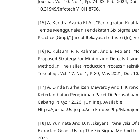
Journal, Vol. 10, No. 1, Pp. 74–83, Feb. 2024, Doi:
10.31949/Infotech.V10i1.8796.
[15] A. Kendra Azaria Et Al., “Peningkatan Kua
Tempe Menggunakan Pendekatan Six Sigma Da
Practice (Gmp),” Jurnal Rekayasa Industri (Jri), Vol
[16] K. Kulsum, R. F. Rahman, And E. Febianti, “I
Proposed Strategy For Minimizing Defects Using
Method In The Pallet Production Process,” Teknik
Teknologi, Vol. 17, No. 1, P. 89, May 2021, Doi: 1
[17] A. Dinda Nurhalizah Mawardy And I. Kirono,
Keterlambatan Pengiriman Paket Di Perusahaan J
Cabang Pt Xyz,” 2026. [Online]. Available:
Https://Jurnal.Ustjogja.Ac.Id/Index.Php/Manaj
[18] D. Yuninata And D. N. Ikayanti, “Analysis Of 
Exported Goods Using The Six Sigma Method In 
2025.