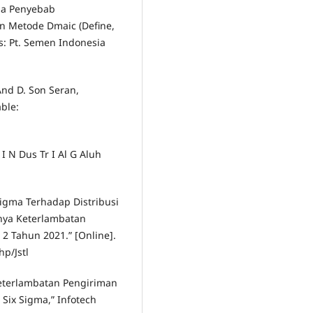
isa Penyebab
 Metode Dmaic (Define,
s: Pt. Semen Indonesia
And D. Son Seran,
able:
I N Dus Tr I Al G Aluh
 Sigma Terhadap Distribusi
nya Keterlambatan
2 Tahun 2021.” [Online].
hp/Jstl
 Keterlambatan Pengiriman
ix Sigma,” Infotech