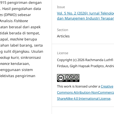
2.915 pengiriman dengan
Issue
. Hasil pengolahan data
Vol. 5 No. 2 (2026): Jurnal Teknolo
es
(DPMO) sebesar
dan Manajemen Industri Terapa
 Analisis
Fishbone
tan berasal dari aspek
Section
tidak berada di tempat,
Articles
kapal,
machine
berupa
lahan label barang, serta
g sulit dijangkau. Usulan
License
backup
kurir, sinkronisasi
Copyright (c) 2026 Rachmanda Luthfi
enance
kendaraan,
Firdaus, Gigih Hapsak Pradipto, Andri
 penggunaan sistem
fektivitas pengiriman
This work is licensed under a
Creative
Commons Attribution-NonCommercia
ShareAlike 4.0 International License
.