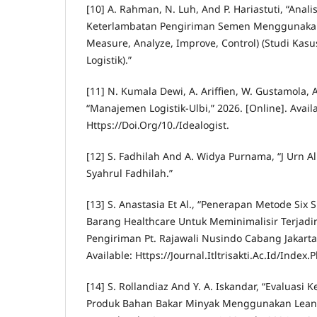
[10] A. Rahman, N. Luh, And P. Hariastuti, “Anal
Keterlambatan Pengiriman Semen Menggunakan
Measure, Analyze, Improve, Control) (Studi Kasu
Logistik).”
[11] N. Kumala Dewi, A. Ariffien, W. Gustamola, 
“Manajemen Logistik-Ulbi,” 2026. [Online]. Avail
Https://Doi.Org/10./Idealogist.
[12] S. Fadhilah And A. Widya Purnama, “J Urn Al 
Syahrul Fadhilah.”
[13] S. Anastasia Et Al., “Penerapan Metode Six
Barang Healthcare Untuk Meminimalisir Terjadi
Pengiriman Pt. Rajawali Nusindo Cabang Jakarta 
Available: Https://Journal.Itltrisakti.Ac.Id/Index.P
[14] S. Rollandiaz And Y. A. Iskandar, “Evaluasi
Produk Bahan Bakar Minyak Menggunakan Lean S