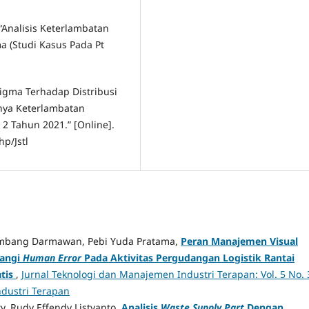
 “Analisis Keterlambatan
 (Studi Kasus Pada Pt
 Sigma Terhadap Distribusi
nya Keterlambatan
2 Tahun 2021.” [Online].
hp/Jstl
mbang Darmawan, Pebi Yuda Pratama,
Peran Manajemen Visual
angi
Human Error
Pada Aktivitas Pergudangan Logistik Rantai
tis
,
Jurnal Teknologi dan Manajemen Industri Terapan: Vol. 5 No. 
ndustri Terapan
y, Rudy Effendy Listyanto,
Analisis
Waste
Supply Part
Dengan