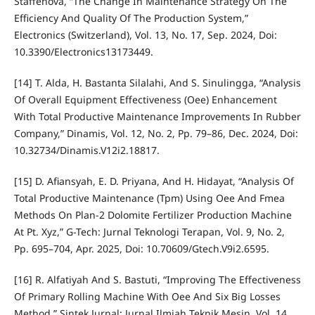
Staffenova, “The Change In Maintenance Strategy On The
Efficiency And Quality Of The Production System,”
Electronics (Switzerland), Vol. 13, No. 17, Sep. 2024, Doi:
10.3390/Electronics13173449.
[14] T. Alda, H. Bastanta Silalahi, And S. Sinulingga, “Analysis
Of Overall Equipment Effectiveness (Oee) Enhancement
With Total Productive Maintenance Improvements In Rubber
Company,” Dinamis, Vol. 12, No. 2, Pp. 79–86, Dec. 2024, Doi:
10.32734/Dinamis.V12i2.18817.
[15] D. Afiansyah, E. D. Priyana, And H. Hidayat, “Analysis Of
Total Productive Maintenance (Tpm) Using Oee And Fmea
Methods On Plan-2 Dolomite Fertilizer Production Machine
At Pt. Xyz,” G-Tech: Jurnal Teknologi Terapan, Vol. 9, No. 2,
Pp. 695–704, Apr. 2025, Doi: 10.70609/Gtech.V9i2.6595.
[16] R. Alfatiyah And S. Bastuti, “Improving The Effectiveness
Of Primary Rolling Machine With Oee And Six Big Losses
Method,” Sintek Jurnal: Jurnal Ilmiah Teknik Mesin, Vol. 14,