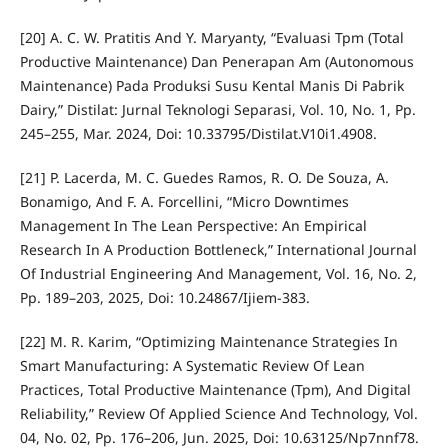
[20] A. C. W. Pratitis And Y. Maryanty, “Evaluasi Tpm (Total
Productive Maintenance) Dan Penerapan Am (Autonomous
Maintenance) Pada Produksi Susu Kental Manis Di Pabrik
Dairy,” Distilat: Jurnal Teknologi Separasi, Vol. 10, No. 1, Pp.
245–255, Mar. 2024, Doi: 10.33795/Distilat.V10i1.4908.
[21] P. Lacerda, M. C. Guedes Ramos, R. O. De Souza, A.
Bonamigo, And F. A. Forcellini, “Micro Downtimes
Management In The Lean Perspective: An Empirical
Research In A Production Bottleneck,” International Journal
Of Industrial Engineering And Management, Vol. 16, No. 2,
Pp. 189–203, 2025, Doi: 10.24867/Ijiem-383.
[22] M. R. Karim, “Optimizing Maintenance Strategies In
Smart Manufacturing: A Systematic Review Of Lean
Practices, Total Productive Maintenance (Tpm), And Digital
Reliability,” Review Of Applied Science And Technology, Vol.
04, No. 02, Pp. 176–206, Jun. 2025, Doi: 10.63125/Np7nnf78.