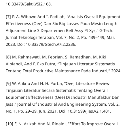
10.33479/Sakti.V5i2.168.
[7] P. A. Wibowo And I. Padilah, “Analisis Overall Equipment
Effectiveness (Oee) Dan Six Big Losses Pada Mesin Length
Adjusment Line 3 Departemen Belt Assy Pt Xyz,” G-Tech:
Jurnal Teknologi Terapan, Vol. 7, No. 2, Pp. 439–449, Mar.
2023, Doi: 10.33379/Gtech.V7i2.2236.
[8] M. Rahmawati, M. Febrian, S. Ramadhan, M. Kiki
Alpiandi, And F. Eko Putra, “Tinjauan Literatur Sistematis
Tentang Total Productive Maintenance Pada Industri,” 2024.
[9] W. Atikno And H. H. Purba, “Oee, Literature Review
Tinjauan Literatur Secara Sistematik Tentang Overall
Equipment Effectiveness (Oee) Di Industri Manufaktur Dan
Jasa,” Journal Of Industrial And Engineering System, Vol. 2,
No. 1, Pp. 29–39, Jun. 2021, Doi: 10.31599/Jies.V2i1.401.
[10] F. N. Azizah And N. Rinaldi, “Effort To Improve Overall