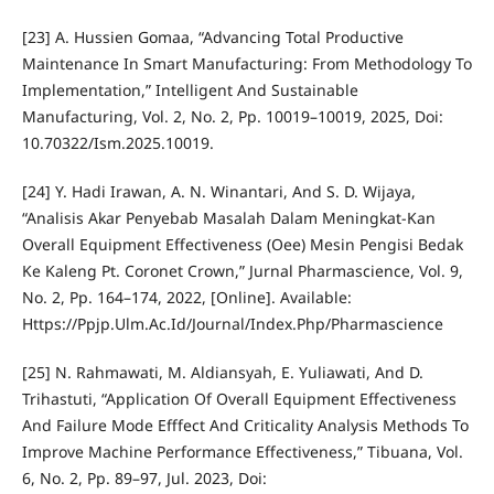
[23] A. Hussien Gomaa, “Advancing Total Productive
Maintenance In Smart Manufacturing: From Methodology To
Implementation,” Intelligent And Sustainable
Manufacturing, Vol. 2, No. 2, Pp. 10019–10019, 2025, Doi:
10.70322/Ism.2025.10019.
[24] Y. Hadi Irawan, A. N. Winantari, And S. D. Wijaya,
“Analisis Akar Penyebab Masalah Dalam Meningkat-Kan
Overall Equipment Effectiveness (Oee) Mesin Pengisi Bedak
Ke Kaleng Pt. Coronet Crown,” Jurnal Pharmascience, Vol. 9,
No. 2, Pp. 164–174, 2022, [Online]. Available:
Https://Ppjp.Ulm.Ac.Id/Journal/Index.Php/Pharmascience
[25] N. Rahmawati, M. Aldiansyah, E. Yuliawati, And D.
Trihastuti, “Application Of Overall Equipment Effectiveness
And Failure Mode Efffect And Criticality Analysis Methods To
Improve Machine Performance Effectiveness,” Tibuana, Vol.
6, No. 2, Pp. 89–97, Jul. 2023, Doi: