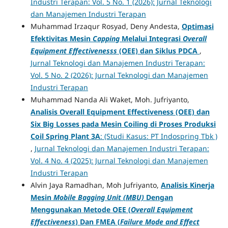
Industri Terapan: Vol. 5 No. 1 (2026): Jurnal Teknologi
dan Manajemen Industri Terapan
Muhammad Irzaqur Rosyad, Deny Andesta,
Optimasi
Efektivitas Mesin
Capping
Melalui Integrasi
Overall
Equipment Effectivenesss
(OEE) dan Siklus PDCA
,
Jurnal Teknologi dan Manajemen Industri Terapan:
Vol. 5 No. 2 (2026): Jurnal Teknologi dan Manajemen
Industri Terapan
Muhammad Nanda Ali Waket, Moh. Jufriyanto,
Analisis Overall Equipment Effectiveness (OEE) dan
Six Big Losses pada Mesin Coiling di Proses Produksi
Coil Spring Plant 3A
: (Studi Kasus: PT Indospring Tbk )
,
Jurnal Teknologi dan Manajemen Industri Terapan:
Vol. 4 No. 4 (2025): Jurnal Teknologi dan Manajemen
Industri Terapan
Alvin Jaya Ramadhan, Moh Jufriyanto,
Analisis Kinerja
Mesin
Mobile Bagging Unit (MBU)
Dengan
Menggunakan Metode OEE (
Overall Equipment
Effectiveness
) Dan FMEA (
Failure Mode and Effect