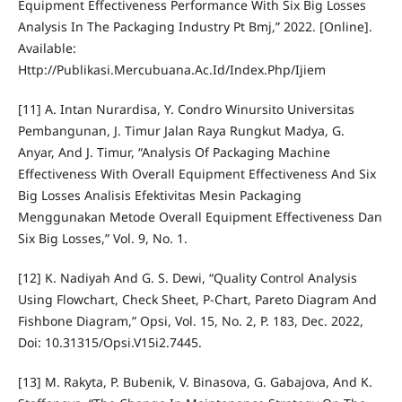
Equipment Effectiveness Performance With Six Big Losses
Analysis In The Packaging Industry Pt Bmj,” 2022. [Online].
Available:
Http://Publikasi.Mercubuana.Ac.Id/Index.Php/Ijiem
[11] A. Intan Nurardisa, Y. Condro Winursito Universitas
Pembangunan, J. Timur Jalan Raya Rungkut Madya, G.
Anyar, And J. Timur, “Analysis Of Packaging Machine
Effectiveness With Overall Equipment Effectiveness And Six
Big Losses Analisis Efektivitas Mesin Packaging
Menggunakan Metode Overall Equipment Effectiveness Dan
Six Big Losses,” Vol. 9, No. 1.
[12] K. Nadiyah And G. S. Dewi, “Quality Control Analysis
Using Flowchart, Check Sheet, P-Chart, Pareto Diagram And
Fishbone Diagram,” Opsi, Vol. 15, No. 2, P. 183, Dec. 2022,
Doi: 10.31315/Opsi.V15i2.7445.
[13] M. Rakyta, P. Bubenik, V. Binasova, G. Gabajova, And K.