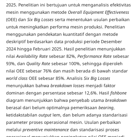
2025. Penelitian ini bertujuan untuk menganalisis efektivitas
mesin menggunakan metode
Overall Equipment Effectiveness
(OEE) dan
Six Big Losses
serta menentukan usulan perbaikan
untuk meningkatkan performa mesin produksi. Penelitian
menggunakan pendekatan kuantitatif dengan metode
deskriptif berdasarkan data produksi periode Desember
2024 hingga Februari 2025. Hasil penelitian menunjukkan
nilai
Availability
Rate
sebesar 82%,
Performance Rate
sebesar
93%, dan
Quality Rate
sebesar 100%, sehingga diperoleh
nilai OEE sebesar 76% dan masih berada di bawah standar
world class
OEE sebesar 85%. Analisis
Six Big Losses
menunjukkan bahwa
breakdown losses
menjadi faktor
dominan dengan persentase sebesar 12,6%. Hasil
fishbone
diagram menunjukkan bahwa penyebab utama
breakdown
berasal dari belum optimalnya pemeriksaan
bearing
,
ketidakstabilan
output
lem, dan belum adanya standarisasi
parameter proses operasional mesin. Usulan perbaikan
melalui
preventive maintenance
dan standarisasi proses
operasional menunjukkan peningkatan nilai OEE menjadi