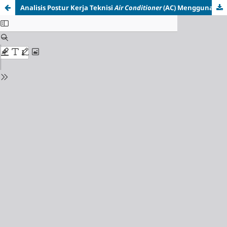
Analisis Postur Kerja Teknisi
Air Conditioner
(AC) Menggunakan Metode REBA dan RULA untuk Mengidentifikasi Risiko