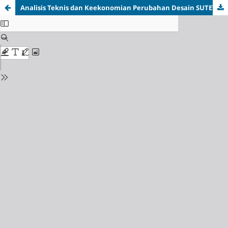
Analisis Teknis dan Keekonomian Perubahan Desain SUTET 500 kV dari Tower Normal Menjadi Tower Compact Lattice