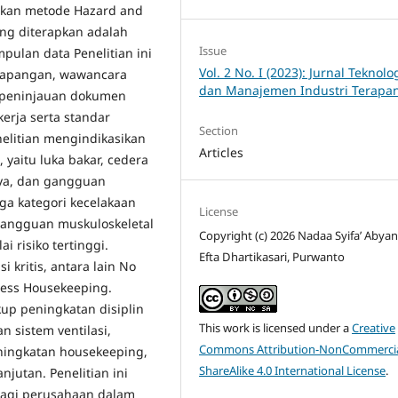
akan metode Hazard and
ang diterapkan adalah
Issue
pulan data Penelitian ini
Vol. 2 No. I (2023): Jurnal Teknolo
 lapangan, wawancara
dan Manajemen Industri Terapa
n peninjauan dokumen
erja serta standar
Section
elitian mengindikasikan
Articles
 yaitu luka bakar, cedera
aya, dan gangguan
iga kategori kecelakaan
License
gangguan muskuloskeletal
Copyright (c) 2026 Nadaa Syifa’ Abyan 
i risiko tertinggi.
Efta Dhartikasari, Purwanto
 kritis, antara lain No
Less Housekeeping.
up peningkatan disiplin
This work is licensed under a
Creative
n sistem ventilasi,
Commons Attribution-NonCommercia
ningkatan housekeeping,
ShareAlike 4.0 International License
.
njutan. Penelitian ini
bagi perusahaan dalam