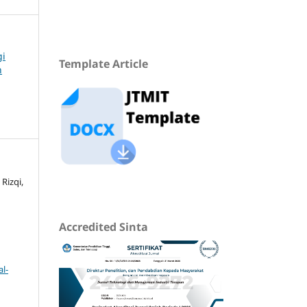
gi
Template Article
n
Rizqi,
Accredited Sinta
l-