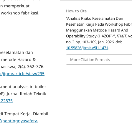
dan memperkuat
How to Cite
workshop fabrikasi.
“Analisis Risiko Keselamatan Dan
Kesehatan Kerja Pada Workshop Fabr
Menggunakan Metode Hazard And
Operability Study (HAZOP) ”,
JTMIT
, vo
no. I, pp. 103–109, Jan. 2026, doi:
10.55826/jtmit.v5i1.1471
.
is keselamatan dan
n metode Hazard &
More Citation Formats
hasiswa, 2(4), 362–376.
/jipm/article/view/295
ssment analysis in boiler
). Jurnal Ilmiah Teknik
2.22875
 di Tempat Kerja. Diambil
17/pentingnyasafety-