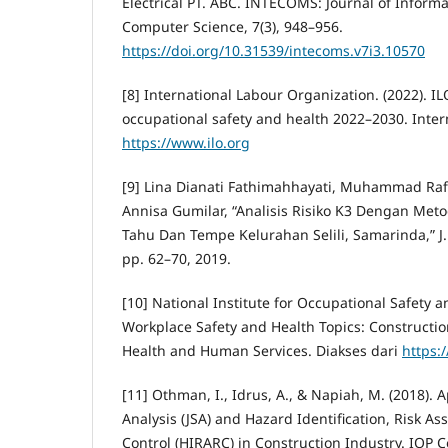
Electrical PT. ABC. INTECOMS: Journal of Inform
Computer Science, 7(3), 948–956.
https://doi.org/10.31539/intecoms.v7i3.10570
[8] International Labour Organization. (2022). IL
occupational safety and health 2022–2030. Inter
https://www.ilo.org
[9] Lina Dianati Fathimahhayati, Muhammad Ra
Annisa Gumilar, “Analisis Risiko K3 Dengan Meto
Tahu Dan Tempe Kelurahan Selili, Samarinda,” J. R
pp. 62–70, 2019.
[10] National Institute for Occupational Safety a
Workplace Safety and Health Topics: Constructio
Health and Human Services. Diakses dari
https:
[11] Othman, I., Idrus, A., & Napiah, M. (2018). A
Analysis (JSA) and Hazard Identification, Risk A
Control (HIRARC) in Construction Industry. IOP C