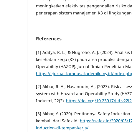
meningkatkan efektivitas pengendalian risiko 
penerapan sistem manajemen K3 di lingkungan 
References
[1] Aditya, R. L., & Nugroho, A. J. (2024). Analis
kesehatan kerja (K3) pada area produksi denga
Operability (HAZOP). Jurnal Ilmiah Penelitian Ma
https://ejurnal.kampusakademik.my.id/index.php
[2] Akbar, R. A., Hasanudin, A., (2023). Risk asse
system with Hazard and Operability Study (HAZOP
Industri, 22(2).
https://doi.org/10.23917/jiti.v22i
[3] Akbar, Y. (2020). Pentingnya Safety Induction
kembali dari Safex.id:
https://safex.id/2020/05/
induction-di-tempat-kerja/