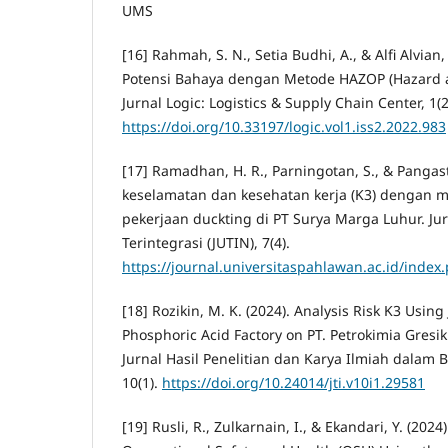
UMS
[16] Rahmah, S. N., Setia Budhi, A., & Alfi Alvian, 
Potensi Bahaya dengan Metode HAZOP (Hazard an
Jurnal Logic: Logistics & Supply Chain Center, 1(2
https://doi.org/10.33197/logic.vol1.iss2.2022.983
[17] Ramadhan, H. R., Parningotan, S., & Pangastu
keselamatan dan kesehatan kerja (K3) dengan
pekerjaan duckting di PT Surya Marga Luhur. Jur
Terintegrasi (JUTIN), 7(4).
https://journal.universitaspahlawan.ac.id/index.
[18] Rozikin, M. K. (2024). Analysis Risk K3 Usi
Phosphoric Acid Factory on PT. Petrokimia Gresik.
Jurnal Hasil Penelitian dan Karya Ilmiah dalam B
10(1).
https://doi.org/10.24014/jti.v10i1.29581
[19] Rusli, R., Zulkarnain, I., & Ekandari, Y. (2024)