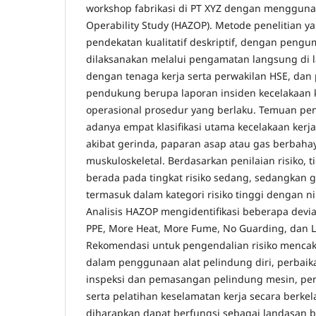
workshop fabrikasi di PT XYZ dengan menggun
Operability Study (HAZOP). Metode penelitian y
pendekatan kualitatif deskriptif, dengan pengum
dilaksanakan melalui pengamatan langsung di
dengan tenaga kerja serta perwakilan HSE, da
pendukung berupa laporan insiden kecelakaan k
operasional prosedur yang berlaku. Temuan pen
adanya empat klasifikasi utama kecelakaan kerja,
akibat gerinda, paparan asap atau gas berbah
muskuloskeletal. Berdasarkan penilaian risiko, t
berada pada tingkat risiko sedang, sedangkan 
termasuk dalam kategori risiko tinggi dengan nila
Analisis HAZOP mengidentifikasi beberapa deviasi
PPE, More Heat, More Fume, No Guarding, dan 
Rekomendasi untuk pengendalian risiko mencak
dalam penggunaan alat pelindung diri, perbaika
inspeksi dan pemasangan pelindung mesin, pe
serta pelatihan keselamatan kerja secara berkela
diharapkan dapat berfungsi sebagai landasan 