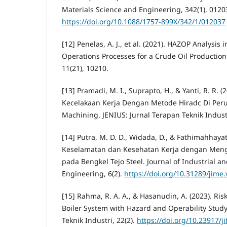
Materials Science and Engineering, 342(1), 0120
https://doi.org/10.1088/1757-899X/342/1/012037
[12] Penelas, A. J., et al. (2021). HAZOP Analysis 
Operations Processes for a Crude Oil Production
11(21), 10210.
[13] Pramadi, M. I., Suprapto, H., & Yanti, R. R.
Kecelakaan Kerja Dengan Metode Hiradc Di Per
Machining. JENIUS: Jurnal Terapan Teknik Industr
[14] Putra, M. D. D., Widada, D., & Fathimahhayati,
Keselamatan dan Kesehatan Kerja dengan Me
pada Bengkel Tejo Steel. Journal of Industrial 
Engineering, 6(2).
https://doi.org/10.31289/jime.
[15] Rahma, R. A. A., & Hasanudin, A. (2023). Ri
Boiler System with Hazard and Operability Study
Teknik Industri, 22(2).
https://doi.org/10.23917/ji