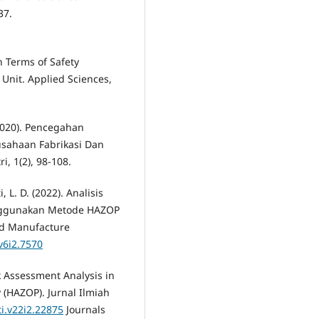
37.
in Terms of Safety
 Unit. Applied Sciences,
 (2020). Pencegahan
usahaan Fabrikasi Dan
i, 1(2), 98-108.
 L. D. (2022). Analisis
nggunakan Metode HAZOP
and Manufacture
v6i2.7570
sk Assessment Analysis in
 (HAZOP). Jurnal Ilmiah
ti.v22i2.22875
Journals