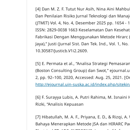
[4] Dan M. Z. F. Tutut Nur Asih, Nina Aini Mahbu
Dan Penilaian Risiko Jurnal Teknologi dan Mana
(JTMIT) Vol. 4, No. 4, Desember 2025 pp. 1654 - 
ISSN: 2829-0038 1663 Keselamatan Dan Kesehata
Fabrikasi Dengan Menggunakan Metode Hirarc (S
Jaya),” Justi (Jurnal Sist. Dan Tek. Ind., Vol. 1, No.
10.30587/Justicb.V1i2.2609.
[5] E. Permata et al., “Analisa Strategi Pemas
(Boston Consulting Group) dan Swot,” ejournal.uin
2, pp. 92–100, 2020, Accessed: Aug. 25, 2021. [On
http://ejournal.uin-suska.ac.id/index.php/sitekin
[6] F. Surayya Lubis, A. Putri Rahima, M. Isnain
Rizki, “Analisis Kepuasan
[7] Hibatullah, M. A. F., Priyana, E. D., & Rizqi, A.
Bahaya Menerapkan Metode JSA dan HIRARC Pad