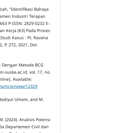
bah, “Identifikasi Bahaya
jemen Industri Terapan
1663 P-ISSN: 2829-0232 E-
n Kerja (K3) Pada Proses
tudi Kasus : Pt. Ravana
 2, P. 272, 2021, Doi:
aran Dengan Metode BCG
-suska.ac.id, vol. 17, no.
line]. Available:
/article/view/12329
i Hadiyul Umam, and M.
 W. (2024). Analisis Potensi
a Departemen Civil dan