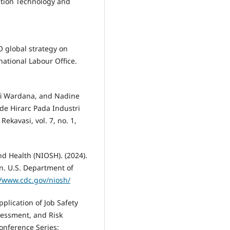
ation Technology and
O global strategy on
national Labour Office.
fi Wardana, and Nadine
de Hirarc Pada Industri
ekavasi, vol. 7, no. 1,
nd Health (NIOSH). (2024).
n. U.S. Department of
//www.cdc.gov/niosh/
pplication of Job Safety
ssessment, and Risk
onference Series: