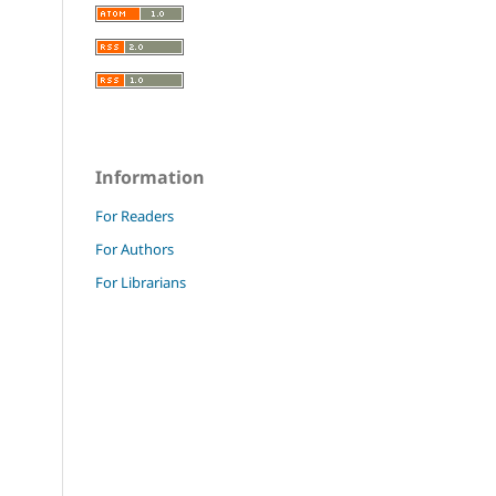
Information
For Readers
For Authors
For Librarians