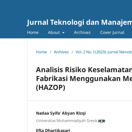
Jurnal Teknologi dan Manajem
Home
About
Archives
Cover Jurnal
Home
/
Archives
/
Vol. 2 No. I (2023): Jurnal Tekn
Analisis Risiko Keselamat
Fabrikasi Menggunakan Met
(HAZOP)
Nadaa Syifa’ Abyan Rizqi
Universitas Muhammadiyah Gresik
Efta Dhartikasari