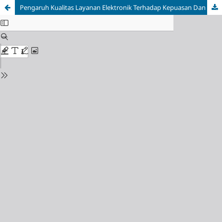
Pengaruh Kualitas Layanan Elektronik Terhadap Kepuasan Dan Partisipasi Masyarakat: Studi Kuantitatif Pada Dinas Kependudukan Dan Pencatatan Sipil Kota Pontianak